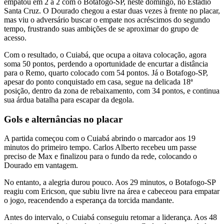
empatou em 2 a 2 com o Botafogo-SP, neste domingo, no Estádio
Santa Cruz. O Dourado chegou a estar duas vezes à frente no placar,
mas viu o adversário buscar o empate nos acréscimos do segundo
tempo, frustrando suas ambições de se aproximar do grupo de
acesso.
Com o resultado, o Cuiabá, que ocupa a oitava colocação, agora
soma 50 pontos, perdendo a oportunidade de encurtar a distância
para o Remo, quarto colocado com 54 pontos. Já o Botafogo-SP,
apesar do ponto conquistado em casa, segue na delicada 18ª
posição, dentro da zona de rebaixamento, com 34 pontos, e continua
sua árdua batalha para escapar da degola.
Gols e alternâncias no placar
A partida começou com o Cuiabá abrindo o marcador aos 19
minutos do primeiro tempo. Carlos Alberto recebeu um passe
preciso de Max e finalizou para o fundo da rede, colocando o
Dourado em vantagem.
No entanto, a alegria durou pouco. Aos 29 minutos, o Botafogo-SP
reagiu com Ericson, que subiu livre na área e cabeceou para empatar
o jogo, reacendendo a esperança da torcida mandante.
Antes do intervalo, o Cuiabá conseguiu retomar a liderança. Aos 48