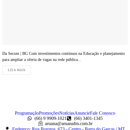
Da Secom | BG Com investimentos contínuos na Educação e planejamento
para ampliar a oferta de vagas na rede pública...
LEIA MAIS
Programação
Promoções
Notícias
Anuncie
Fale Conosco
(66) 9 9909-1021
(66) 3401-1345
aruana@aruanafm.com.br
Endereço: Rua Bororos, 673 - Centro - Barra do Garças / MT