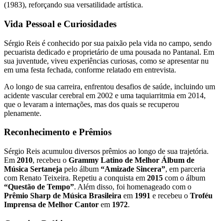
(1983), reforçando sua versatilidade artística.
Vida Pessoal e Curiosidades
Sérgio Reis é conhecido por sua paixão pela vida no campo, sendo
pecuarista dedicado e proprietário de uma pousada no Pantanal. Em
sua juventude, viveu experiências curiosas, como se apresentar nu
em uma festa fechada, conforme relatado em entrevista.
Ao longo de sua carreira, enfrentou desafios de saúde, incluindo um
acidente vascular cerebral em 2002 e uma taquiarritmia em 2014,
que o levaram a internações, mas dos quais se recuperou
plenamente.
Reconhecimento e Prêmios
Sérgio Reis acumulou diversos prêmios ao longo de sua trajetória.
Em
2010
, recebeu o
Grammy Latino de Melhor Álbum de
Música Sertaneja
pelo álbum
“Amizade Sincera”
, em parceria
com Renato Teixeira. Repetiu a conquista em
2015
com o álbum
“Questão de Tempo”
. Além disso, foi homenageado com o
Prêmio Sharp de Música Brasileira
em
1991
e recebeu o
Troféu
Imprensa de Melhor Cantor
em
1972
.