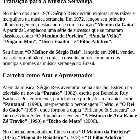
Transição para a Música Sertaneja
No início dos anos 1970, Sérgio Reis decidiu explorar suas raízes e
mergulhou na música sertaneja. Em
1972
, lançou seu primeiro
álbum no gênero, destacando-se com a canção
“Menino da Gaita”
.
A partir daí, emplacou uma série de sucessos que se tornaram
clássicos, como
“O Menino da Porteira”
,
“Panela Velha”
,
“Pinga ni Mim”
,
“Disco Voador”
e
“Filho Adotivo”
.
Seu álbum
“O Melhor de Sérgio Reis”
, lançado em
1981
, vendeu
mais de um milhão de cópias, consolidando-o como um dos
principais nomes da música sertaneja no Brasil.
Carreira como Ator e Apresentador
Além da música, Sérgio Reis aventurou-se na atuação. Estreou na
televisão na novela
“Paraíso”
(1982), escrita por Benedito Ruy
Barbosa. Posteriormente, participou de produções marcantes como
“Pantanal”
(1990), interpretando o personagem Tibério, e
“O Rei
do Gado”
(1996), onde formou a dupla “Pirilampo & Saracura” ao
lado de Almir Sater. Também esteve em
“A História de Ana Raio e
Zé Trovão”
(1990) e
“Bicho do Mato”
(2006).
No cinema, protagonizou filmes como
“O Menino da Porteira”
(1976),
“Mágoa de Boiadeiro”
(1978) e
“O Filho Adotivo”