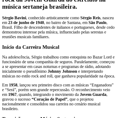
música sertaneja brasileira.
Sérgio Bavini
, conhecido artisticamente como
Sérgio Reis
, nasceu
em
23 de junho de 1940
, no bairro de Santana, em
São Paulo
,
Brasil. Filho de descendentes de italianos e portugueses, desde cedo
demonstrou interesse pela música, influenciado pelas serestas e
reuniões musicais familiares.
Início da Carreira Musical
Na adolescência, Sérgio trabalhou como estoquista no Bazar Lord e
funcionário de uma companhia de seguros. Paralelamente, começou
a se apresentar em casas noturnas e programas de rádio, adotando
inicialmente o pseudônimo
Johnny Johnson
e interpretando
músicas no estilo rock and roll, que ganhava popularidade na época.
Em
1958
, lançou seu primeiro disco com as músicas “Enganadora”
e “Será”, porém sem grande repercussão. O reconhecimento veio
em
1967
, quando, integrando o movimento da
Jovem Guarda
,
gravou o sucesso
“Coração de Papel”
, que o projetou
nacionalmente e consolidou sua carreira no cenário musical
brasileiro.