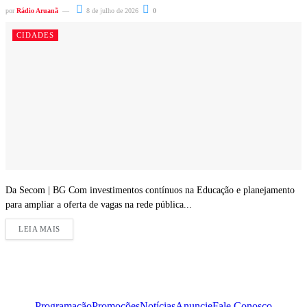
por
Rádio Aruanã
8 de julho de 2026
0
CIDADES
Da Secom | BG Com investimentos contínuos na Educação e planejamento
para ampliar a oferta de vagas na rede pública...
LEIA MAIS
Programação
Promoções
Notícias
Anuncie
Fale Conosco