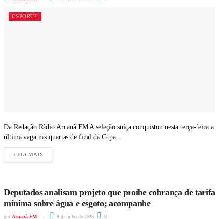
ESPORTE
Da Redação Rádio Aruanã FM A seleção suíça conquistou nesta terça-feira a
última vaga nas quartas de final da Copa...
LEIA MAIS
Deputados analisam projeto que proíbe cobrança de tarifa
mínima sobre água e esgoto; acompanhe
por
Aruanã FM
8 de julho de 2026
0