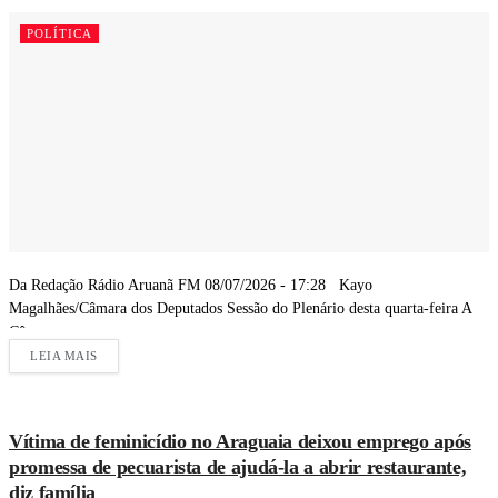
POLÍTICA
Da Redação Rádio Aruanã FM 08/07/2026 - 17:28 Kayo
Magalhães/Câmara dos Deputados Sessão do Plenário desta quarta-feira A
Câmara...
LEIA MAIS
Vítima de feminicídio no Araguaia deixou emprego após
promessa de pecuarista de ajudá-la a abrir restaurante,
diz família