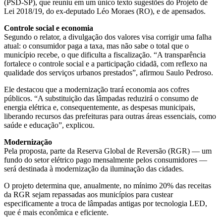
(PSD-SP), que reuniu em um único texto sugestões do Projeto de
Lei 2018/19, do ex-deputado Léo Moraes (RO), e de
apensados
.
Controle social e economia
Segundo o relator, a divulgação dos valores visa corrigir uma falha
atual: o consumidor paga a taxa, mas não sabe o total que o
município recebe, o que dificulta a fiscalização. “A transparência
fortalece o controle social e a participação cidadã, com reflexo na
qualidade dos serviços urbanos prestados”, afirmou Saulo Pedroso.
Ele destacou que a modernização trará economia aos cofres
públicos. “A substituição das lâmpadas reduzirá o consumo de
energia elétrica e, consequentemente, as despesas municipais,
liberando recursos das prefeituras para outras áreas essenciais, como
saúde e educação”, explicou.
Modernização
Pela proposta, parte da Reserva Global de Reversão (RGR) — um
fundo do setor elétrico pago mensalmente pelos consumidores —
será destinada à modernização da iluminação das cidades.
O projeto determina que, anualmente, no mínimo 20% das receitas
da RGR sejam repassadas aos municípios para custear
especificamente a troca de lâmpadas antigas por tecnologia LED,
que é mais econômica e eficiente.