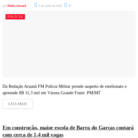
por
Rádio Aruanã
8 de julho de 2026
0
POLÍCIA
Da Redação Aruanã FM Polícia Militar prende suspeito de estelionato e
apreende R$ 11,3 mil em Várzea Grande Fonte: PM/MT
LEIA MAIS
Em construção, maior escola de Barra do Garças contará
com cerca de 1,4 mil vagas