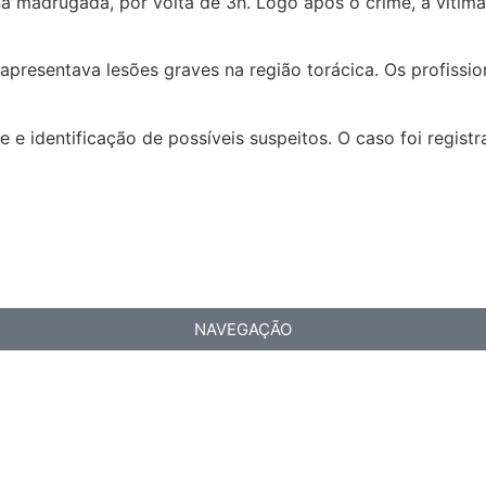
na madrugada, por volta de 3h. Logo após o crime, a vítim
apresentava lesões graves na região torácica. Os profissio
e identificação de possíveis suspeitos. O caso foi registr
NAVEGAÇÃO