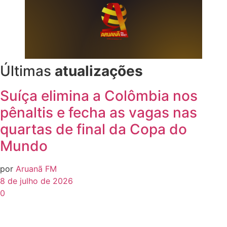
Últimas
atualizações
Suíça elimina a Colômbia nos
pênaltis e fecha as vagas nas
quartas de final da Copa do
Mundo
por
Aruanã FM
8 de julho de 2026
0