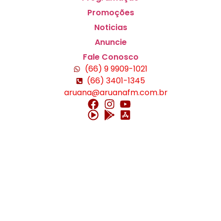
Promoções
Noticias
Anuncie
Fale Conosco
(66) 9 9909-1021
(66) 3401-1345
aruana@aruanafm.com.br
güncel giriş
casibom giriş
casibom
casibom güncel giriş
ca