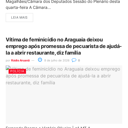
Magalhães/Câmara dos Deputados Sessão do Plenário desta
quarta-feira A Câmara...
LEIA MAIS
Vítima de feminicídio no Araguaia deixou
emprego após promessa de pecuarista de ajudá-
la a abrir restaurante, diz família
por
Rádio Aruanã
8 de julho de 2026
0
POLÍCIA