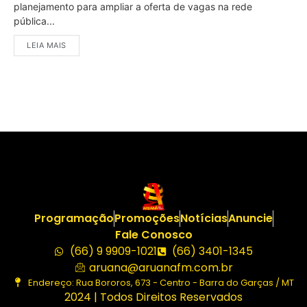
planejamento para ampliar a oferta de vagas na rede
pública...
LEIA MAIS
Programação
Promoções
Notícias
Anuncie
Fale Conosco
(66) 9 9909-1021
(66) 3401-1345
aruana@aruanafm.com.br
Endereço: Rua Bororos, 673 - Centro - Barra do Garças / MT
2024 | Todos Direitos Reservados