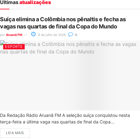
Últimas
atualizações
Suíça elimina a Colômbia nos pênaltis e fecha as
vagas nas quartas de final da Copa do Mundo
por
Aruanã FM
8 de julho de 2026
0
ESPORTE
Da Redação Rádio Aruanã FM A seleção suíça conquistou nesta
terça-feira a última vaga nas quartas de final da Copa...
LEIA MAIS