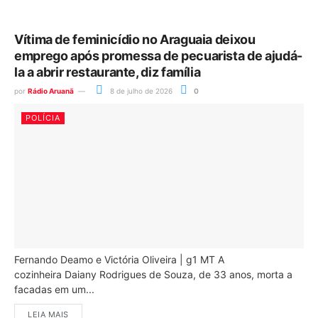
Vítima de feminicídio no Araguaia deixou
emprego após promessa de pecuarista de ajudá-
la a abrir restaurante, diz família
por
Rádio Aruanã
8 de julho de 2026
0
POLÍCIA
Fernando Deamo e Victória Oliveira | g1 MT A
cozinheira Daiany Rodrigues de Souza, de 33 anos, morta a
facadas em um...
LEIA MAIS