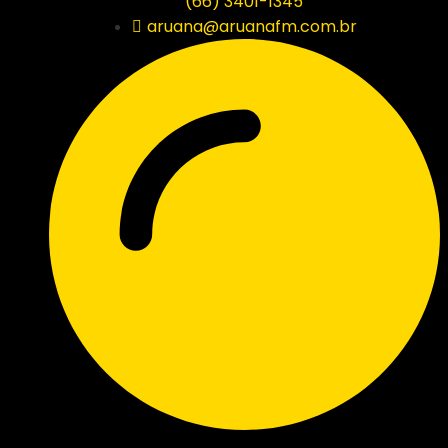
(66) 3401-1345
aruana@aruanafm.com.br