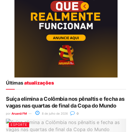
Últimas
atualizações
Suíça elimina a Colômbia nos pênaltis e fecha as
vagas nas quartas de final da Copa do Mundo
por
Aruanã FM
8 de julho de 2026
0
ESPORTE