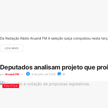
Da Redação Rádio Aruanã FM A seleção suíça conquistou nesta terça-
LEIA MAIS
Deputados analisam projeto que pro
por
Aruanã FM
8 de julho de 2026
0
POLÍTICA