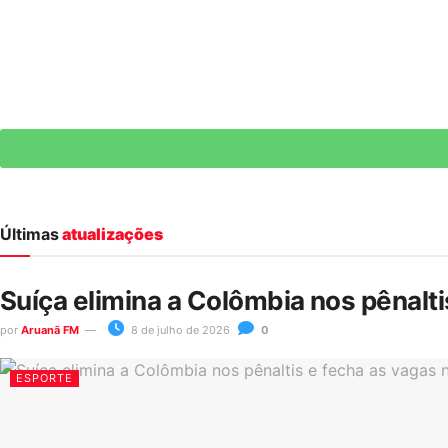
Últimas
atualizações
Suíça elimina a Colômbia nos pênalt
por
Aruanã FM
8 de julho de 2026
0
ESPORTE