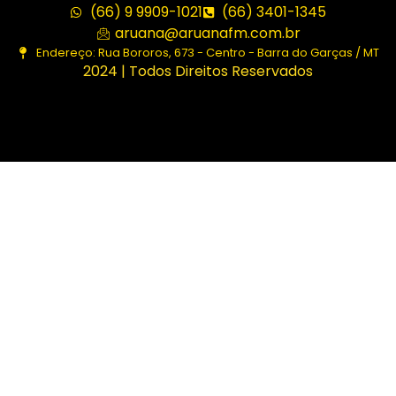
(66) 9 9909-1021
(66) 3401-1345
aruana@aruanafm.com.br
Endereço: Rua Bororos, 673 - Centro - Barra do Garças / MT
2024 | Todos Direitos Reservados
bom
casibom güncel giriş
casibom giriş
casibom
casibom gü