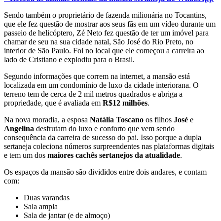
Sendo também o proprietário de fazenda milionária no Tocantins,
que ele fez questão de mostrar aos seus fãs em um vídeo durante um
passeio de helicóptero, Zé Neto fez questão de ter um imóvel para
chamar de seu na sua cidade natal, São José do Rio Preto, no
interior de São Paulo. Foi no local que ele começou a carreira ao
lado de Cristiano e explodiu para o Brasil.
Segundo informações que correm na internet, a mansão está
localizada em um condomínio de luxo da cidade interiorana. O
terreno tem de cerca de 2 mil metros quadrados e abriga a
propriedade, que é avaliada em
R$12 milhões
.
Na nova moradia, a esposa
Natália Toscano
os filhos
José
e
Angelina
desfrutam do luxo e conforto que vem sendo
consequência da carreira de sucesso do pai. Isso porque a dupla
sertaneja coleciona números surpreendentes nas plataformas digitais
e tem um dos
maiores cachês sertanejos da atualidade
.
Os espaços da mansão são divididos entre dois andares, e contam
com:
Duas varandas
Sala ampla
Sala de jantar (e de almoço)