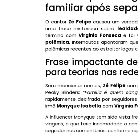
familiar após sep
O cantor
Zé Felipe
causou um verdadei
uma frase misteriosa sobre
lealdad
término com
Virginia Fonseca
e foi 
polêmica
. Internautas apontaram que
polêmicas recentes ao estreitar laços
Frase impactante de 
para teorias nas red
Sem mencionar nomes,
Zé Felipe
compa
Peaky Blinders:
“Família é quem sangr
rapidamente decifrada por seguidores
irmã
Monyque Isabella
com
Virginia 
A influencer Monyque tem sido vista f
viagens, o que teria incomodado o canto
seguidor nos comentários, conforme repe