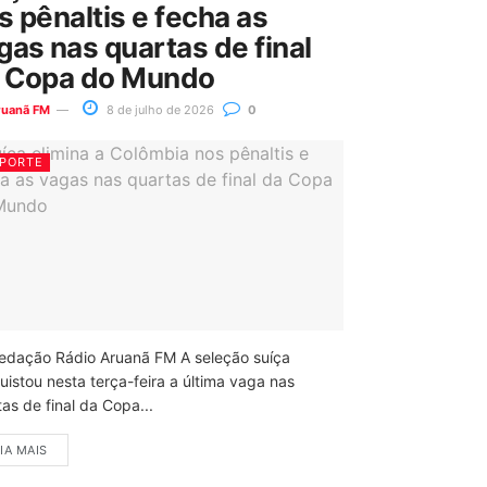
s pênaltis e fecha as
gas nas quartas de final
 Copa do Mundo
ruanã FM
8 de julho de 2026
0
PORTE
edação Rádio Aruanã FM A seleção suíça
uistou nesta terça-feira a última vaga nas
as de final da Copa...
IA MAIS