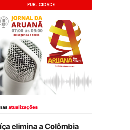
PUBLICIDADE
imas
atualizações
íça elimina a Colômbia