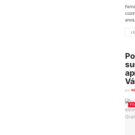
Fern
cozi
anos
LE
Po
su
ap
Vá
por
R
PO