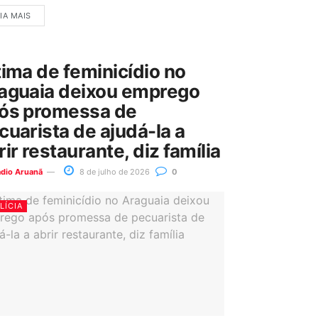
IA MAIS
tima de feminicídio no
aguaia deixou emprego
ós promessa de
cuarista de ajudá-la a
rir restaurante, diz família
ádio Aruanã
8 de julho de 2026
0
LÍCIA