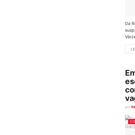
Da R
susp
Várz
LE
Em
es
co
va
por
R
CI