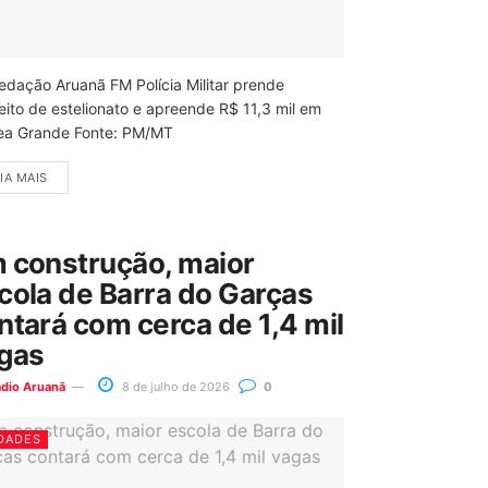
edação Aruanã FM Polícia Militar prende
eito de estelionato e apreende R$ 11,3 mil em
ea Grande Fonte: PM/MT
IA MAIS
 construção, maior
cola de Barra do Garças
ntará com cerca de 1,4 mil
gas
ádio Aruanã
8 de julho de 2026
0
DADES