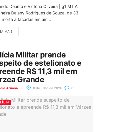
ando Deamo e Victória Oliveira | g1 MT A
nheira Daiany Rodrigues de Souza, de 33
, morta a facadas em um...
IA MAIS
lícia Militar prende
speito de estelionato e
reende R$ 11,3 mil em
rzea Grande
ádio Aruanã
8 de julho de 2026
0
LÍCIA