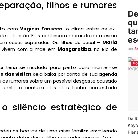
 separação, filhos e rumores
De
qu
nto com
Virginia Fonseca
, o clima entre os ex-
ta
dade e tensão. Eles continuam morando no mesmo
es
em casas separadas. Os filhos do casal —
Maria
vivem com a mãe em
Mangaratiba
, no Rio de
por
A
PO
or teria se mudado para perto para manter-se
a das visitas
seja baixa por conta de sua agenda
u os rumores sobre um possível desgaste causado
, embora nenhum dos dois tenha comentado
 o silêncio estratégico de
Da R
Kayo
deu os boatos de uma crise familiar envolvendo
Plená
mente defendeu o filho nas redes sociais. Ao ser