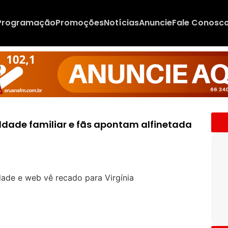
Programação
Promoções
Notícias
Anuncie
Fale Conosc
ealdade familiar e fãs apontam alfinetada