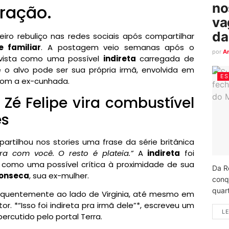
no
aração.
va
da
ro rebuliço nas redes sociais após compartilhar
e familiar
. A postagem veio semanas após o
por
A
vista como uma possível
indireta
carregada de
 o alvo pode ser sua própria irmã, envolvida em
ES
 com a ex-cunhada.
Zé Felipe vira combustível
es
rtilhou nos stories uma frase da série britânica
a com você. O resto é plateia.”
A
indireta
foi
 como uma possível crítica à proximidade de sua
Da R
Fonseca
, sua ex-mulher.
conq
quart
requentemente ao lado de Virginia, até mesmo em
r. *“Isso foi indireta pra irmã dele”*, escreveu um
LE
rcutido pelo portal Terra.