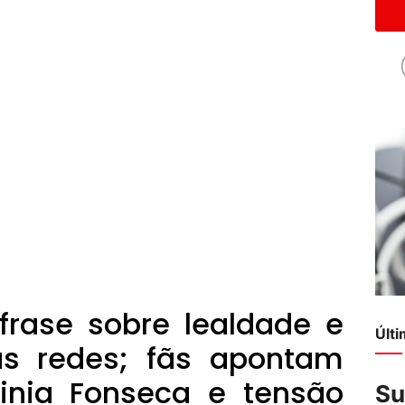
 frase sobre lealdade e
Últ
as redes; fãs apontam
ginia Fonseca e tensão
Su