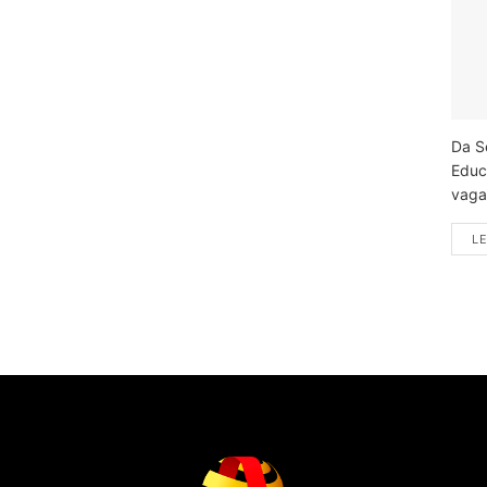
Da S
Educ
vagas
LE