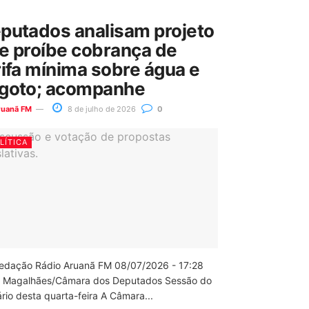
putados analisam projeto
e proíbe cobrança de
rifa mínima sobre água e
goto; acompanhe
ruanã FM
8 de julho de 2026
0
LÍTICA
edação Rádio Aruanã FM 08/07/2026 - 17:28
 Magalhães/Câmara dos Deputados Sessão do
rio desta quarta-feira A Câmara...