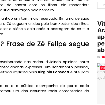
o do cantor com os filhos, ela respondeu:
LE
o sua admiração pelo herdeiro.
antido um tom mais reservado. Em uma de suas
Ví
a e Zé seguem unidos pelo bem-estar dos filhos.
notar o silêncio dela após a postagem do ex — e
Ar
to.
ap
? Frase de Zé Felipe segue
pe
ab
por
R
everberando nas redes, dividindo opiniões entre
antor apenas expressou um sentimento pessoal,
PO
etada explícita para
Virginia Fonseca
e até para
 ar e o público acompanha de perto cada
 tornou um dos assuntos mais comentados do