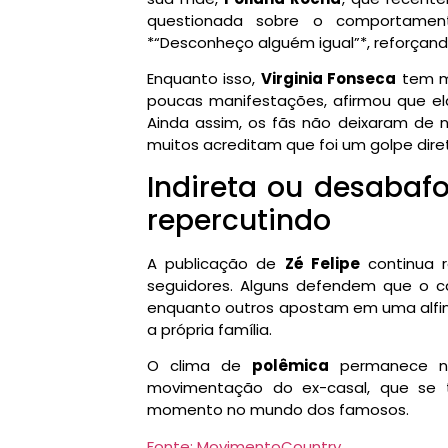
questionada sobre o comportament
*“Desconheço alguém igual”*, reforçand
Enquanto isso,
Virginia Fonseca
tem m
poucas manifestações, afirmou que el
Ainda assim, os fãs não deixaram de 
muitos acreditam que foi um golpe dire
Indireta ou desabafo
repercutindo
A publicação de
Zé Felipe
continua r
seguidores. Alguns defendem que o c
enquanto outros apostam em uma alfin
a própria família.
O clima de
polêmica
permanece no
movimentação do ex-casal, que se
momento no mundo dos famosos.
Fonte: MovimentoCountry