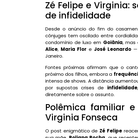
Zé Felipe e Virginia:
de infidelidade
Desde o anúncio do fim do casame
cônjuges tem oscilado entre cordiali
condomínio de luxo em
Goiânia
, mas 
Alice
,
Maria Flor
e
José Leonardo
— 
Janeiro.
Fontes próximas afirmam que o cant
próximo dos filhos, embora a
frequênci
intensa de shows. A distância aumento
por supostas crises de
infidelidade
diretamente sobre o assunto.
Polêmica familiar e
Virginia Fonseca
O post enigmático de
Zé Felipe
reacen
sua mãe,
Poliana Rocha
, que recente