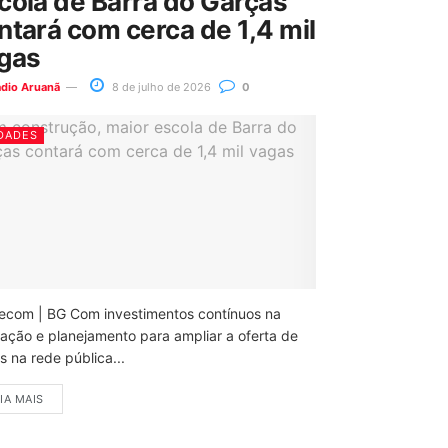
cola de Barra do Garças
ntará com cerca de 1,4 mil
gas
ádio Aruanã
8 de julho de 2026
0
DADES
ecom | BG Com investimentos contínuos na
ação e planejamento para ampliar a oferta de
 na rede pública...
IA MAIS