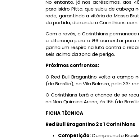
No entanto, já nos acréscimos, aos 4
para Isidro Pitta, que subiu de cabeça
rede, garantindo a vitória do Massa Brut
da partida, deixando o Corinthians co
Com o revés, o Corinthians permanece 
a diferença para o G6 aumentar para no
ganha um respiro na luta contra o reba
seis acima da zona de perigo.
Próximos confrontos:
O Red Bull Bragantino volta a campo n
(de Brasília), na Vila Belmiro, pela 33ª ro
O Corinthians terá a chance de se rec
na Neo Química Arena, às 16h (de Brasíli
FICHA TÉCNICA
Red Bull Bragantino 2 x 1 Corinthians
Competição:
Campeonato Brasilei