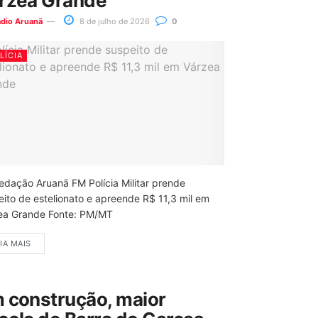
rzea Grande
ádio Aruanã
8 de julho de 2026
0
LÍCIA
edação Aruanã FM Polícia Militar prende
eito de estelionato e apreende R$ 11,3 mil em
ea Grande Fonte: PM/MT
IA MAIS
 construção, maior