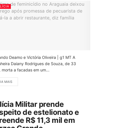
LÍCIA
ando Deamo e Victória Oliveira | g1 MT A
nheira Daiany Rodrigues de Souza, de 33
, morta a facadas em um...
IA MAIS
lícia Militar prende
speito de estelionato e
reende R$ 11,3 mil em