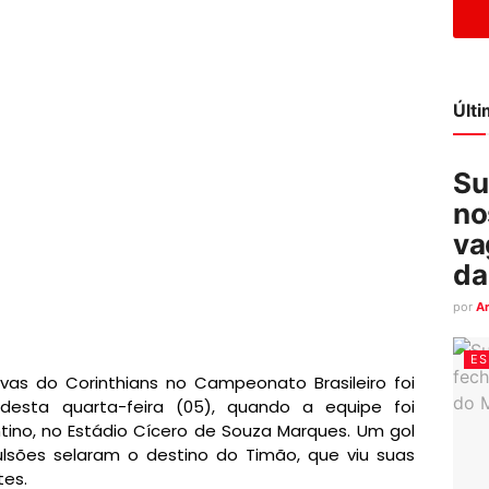
Últ
Su
no
va
da
por
A
ES
ivas do Corinthians no Campeonato Brasileiro foi
desta quarta-feira (05), quando a equipe foi
ntino, no Estádio Cícero de Souza Marques. Um gol
ulsões selaram o destino do Timão, que viu suas
tes.