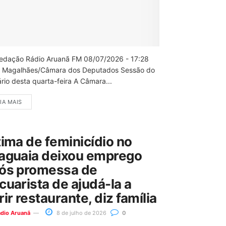
edação Rádio Aruanã FM 08/07/2026 - 17:28
 Magalhães/Câmara dos Deputados Sessão do
rio desta quarta-feira A Câmara...
IA MAIS
tima de feminicídio no
aguaia deixou emprego
ós promessa de
cuarista de ajudá-la a
rir restaurante, diz família
ádio Aruanã
8 de julho de 2026
0