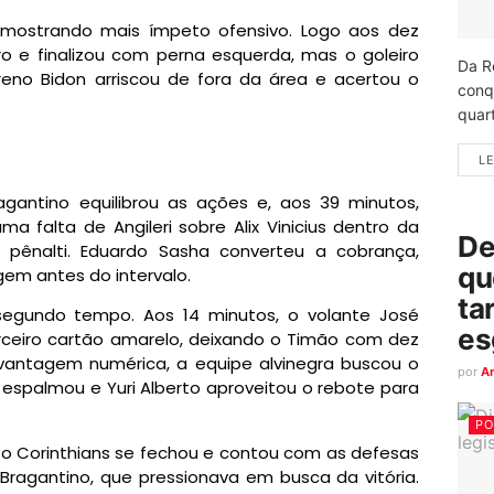
mostrando mais ímpeto ofensivo. Logo aos dez
ro e finalizou com perna esquerda, mas o goleiro
Da R
reno Bidon arriscou de fora da área e acertou o
conq
quart
LE
agantino equilibrou as ações e, aos 39 minutos,
ma falta de Angileri sobre Alix Vinicius dentro da
De
m pênalti. Eduardo Sasha converteu a cobrança,
qu
em antes do intervalo.
ta
 segundo tempo. Aos 14 minutos, o volante José
es
erceiro cartão amarelo, deixando o Timão com dez
ntagem numérica, a equipe alvinegra buscou o
por
A
n espalmou e Yuri Alberto aproveitou o rebote para
PO
 Corinthians se fechou e contou com as defesas
 Bragantino, que pressionava em busca da vitória.