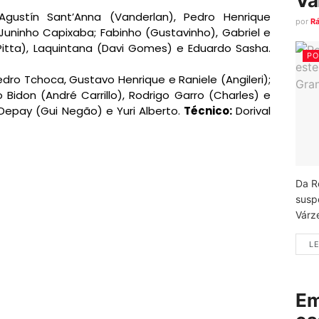
Vá
Agustín Sant’Anna (Vanderlan), Pedro Henrique
por
R
 Juninho Capixaba; Fabinho (Gustavinho), Gabriel e
 Pitta), Laquintana (Davi Gomes) e Eduardo Sasha.
PO
dro Tchoca, Gustavo Henrique e Raniele (Angileri);
 Bidon (André Carrillo), Rodrigo Garro (Charles) e
epay (Gui Negão) e Yuri Alberto.
Técnico:
Dorival
Da R
susp
Várz
LE
Em