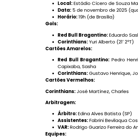
Local:
Estádio Cícero de Souza Mar
Data:
5 de novembro de 2025 (qua
Horário:
19h (de Brasília)
Gols:
Red Bull Bragantino:
Eduardo Sasha
Corinthians:
Yuri Alberto (21′ 2ºT)
Cartões Amarelos:
Red Bull Bragantino:
Pedro Henriq
Capixaba, Sasha
Corinthians:
Gustavo Henrique, José
Cartões Vermelhos:
Corinthians:
José Martínez, Charles
Arbitragem:
Árbitro:
Edina Alves Batista (SP)
Assistentes:
Fabrini Bevilaqua Cos
VAR:
Rodrigo Guarizo Ferreira do A
Equipes: