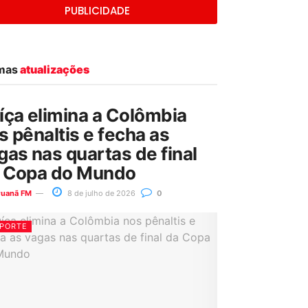
PUBLICIDADE
imas
atualizações
íça elimina a Colômbia
s pênaltis e fecha as
gas nas quartas de final
 Copa do Mundo
ruanã FM
8 de julho de 2026
0
PORTE