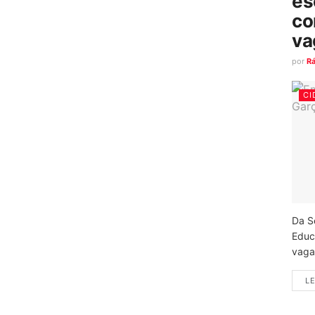
es
co
va
por
R
CI
Da S
Educ
vagas
LE