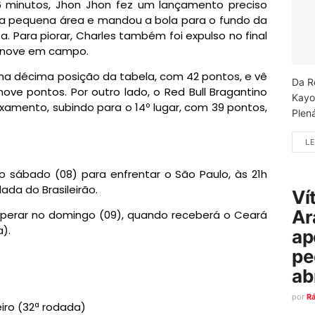
6 minutos, Jhon Jhon fez um lançamento preciso
 na pequena área e mandou a bola para o fundo da
a. Para piorar, Charles também foi expulso no final
m nove em campo.
na décima posição da tabela, com 42 pontos, e vê
Da R
ve pontos. Por outro lado, o Red Bull Bragantino
Kayo
ixamento, subindo para o 14º lugar, com 39 pontos,
Plená
LE
o sábado (08) para enfrentar o São Paulo, às 21h
dada do Brasileirão.
Ví
Ar
uperar no domingo (09), quando receberá o Ceará
a).
ap
pe
ab
por
R
ro (32ª rodada)