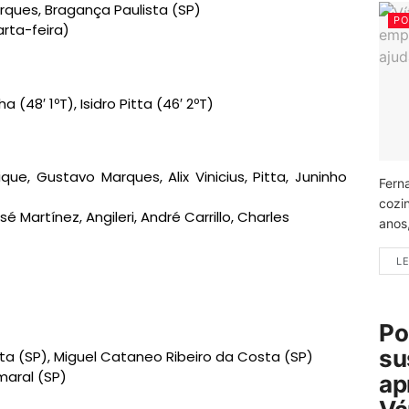
ques, Bragança Paulista (SP)
PO
rta-feira)
 (48′ 1ºT), Isidro Pitta (46′ 2ºT)
ue, Gustavo Marques, Alix Vinicius, Pitta, Juninho
Fern
cozi
 Martínez, Angileri, André Carrillo, Charles
anos
LE
Po
su
ta (SP), Miguel Cataneo Ribeiro da Costa (SP)
maral (SP)
ap