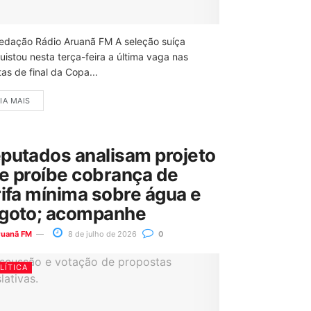
edação Rádio Aruanã FM A seleção suíça
uistou nesta terça-feira a última vaga nas
as de final da Copa...
IA MAIS
putados analisam projeto
e proíbe cobrança de
rifa mínima sobre água e
goto; acompanhe
ruanã FM
8 de julho de 2026
0
LÍTICA