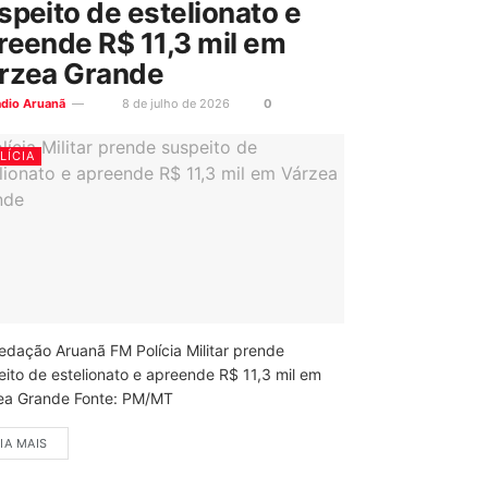
speito de estelionato e
reende R$ 11,3 mil em
rzea Grande
ádio Aruanã
8 de julho de 2026
0
LÍCIA
edação Aruanã FM Polícia Militar prende
eito de estelionato e apreende R$ 11,3 mil em
ea Grande Fonte: PM/MT
IA MAIS