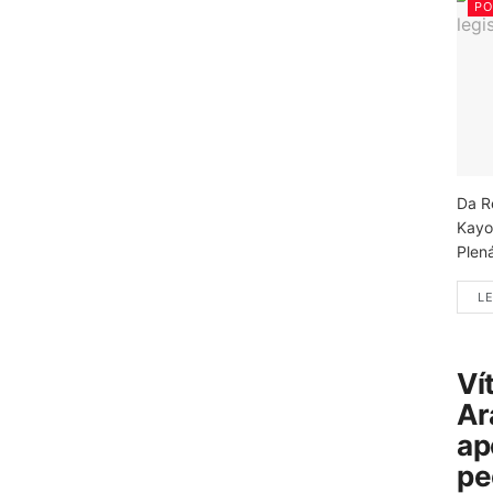
PO
Da R
Kayo
Plená
LE
Ví
Ar
ap
pe