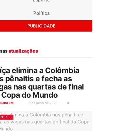
Política
PUBLICIDADE
imas
atualizações
íça elimina a Colômbia
s pênaltis e fecha as
gas nas quartas de final
 Copa do Mundo
ruanã FM
8 de julho de 2026
0
PORTE