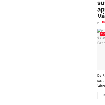
su
ap
Vá
por
R
PO
Da R
susp
Várz
LE