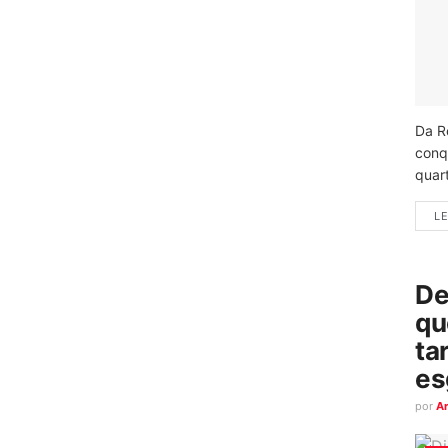
Da R
conq
quart
LE
De
qu
ta
es
por
A