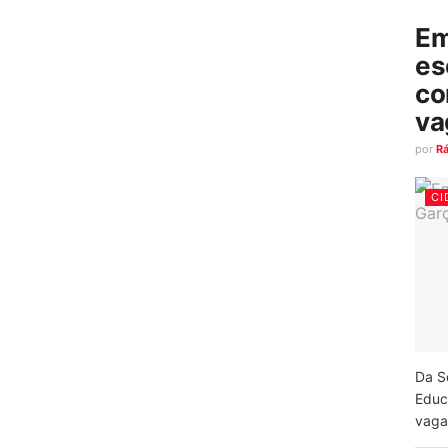
Em
es
co
va
por
R
CI
Da S
Educ
vagas