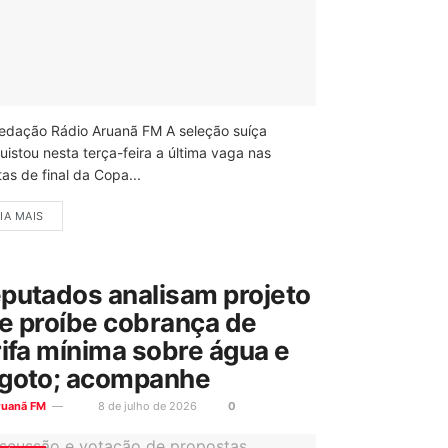
edação Rádio Aruanã FM A seleção suíça
uistou nesta terça-feira a última vaga nas
as de final da Copa...
IA MAIS
putados analisam projeto
e proíbe cobrança de
rifa mínima sobre água e
goto; acompanhe
ruanã FM
8 de julho de 2026
0