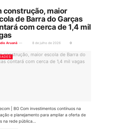
 construção, maior
cola de Barra do Garças
ntará com cerca de 1,4 mil
gas
ádio Aruanã
8 de julho de 2026
0
DADES
ecom | BG Com investimentos contínuos na
ação e planejamento para ampliar a oferta de
 na rede pública...