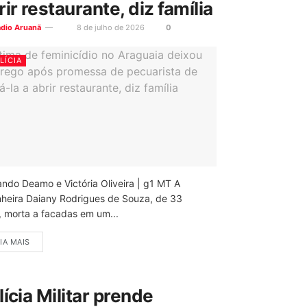
rir restaurante, diz família
ádio Aruanã
8 de julho de 2026
0
LÍCIA
ando Deamo e Victória Oliveira | g1 MT A
nheira Daiany Rodrigues de Souza, de 33
, morta a facadas em um...
IA MAIS
lícia Militar prende