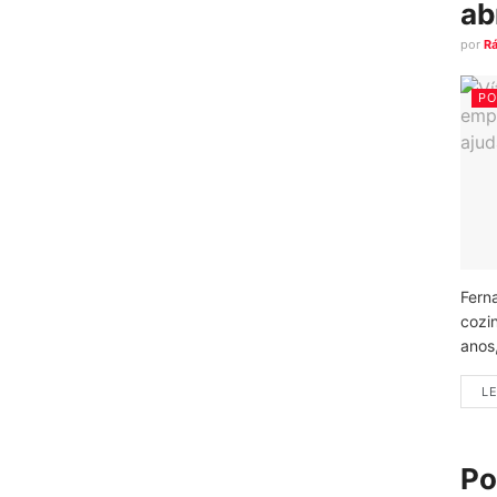
ab
por
R
PO
Fern
cozi
anos
LE
Po