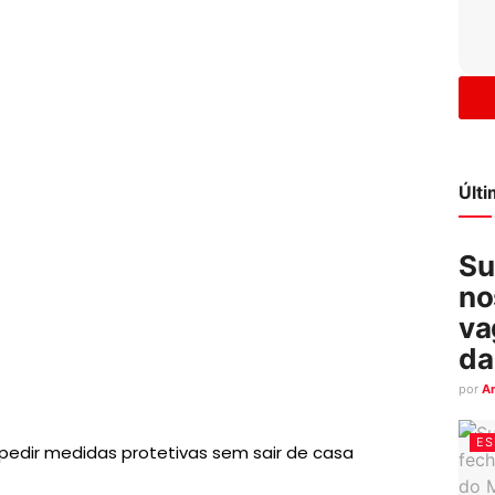
Últ
Su
no
va
da
por
A
ES
pedir medidas protetivas sem sair de casa