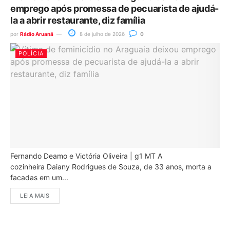
emprego após promessa de pecuarista de ajudá-
la a abrir restaurante, diz família
por
Rádio Aruanã
8 de julho de 2026
0
POLÍCIA
Fernando Deamo e Victória Oliveira | g1 MT A
cozinheira Daiany Rodrigues de Souza, de 33 anos, morta a
facadas em um...
LEIA MAIS