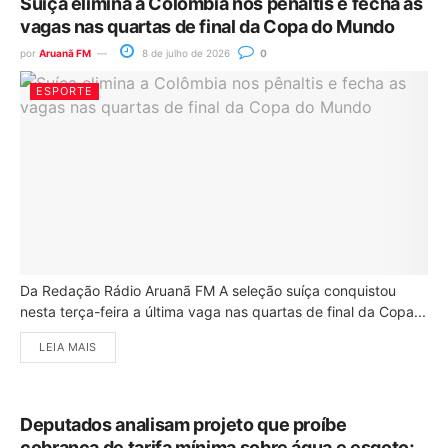
Suíça elimina a Colômbia nos pênaltis e fecha as
vagas nas quartas de final da Copa do Mundo
por
Aruanã FM
8 de julho de 2026
0
ESPORTE
Da Redação Rádio Aruanã FM A seleção suíça conquistou
nesta terça-feira a última vaga nas quartas de final da Copa...
LEIA MAIS
Deputados analisam projeto que proíbe
cobrança de tarifa mínima sobre água e esgoto;