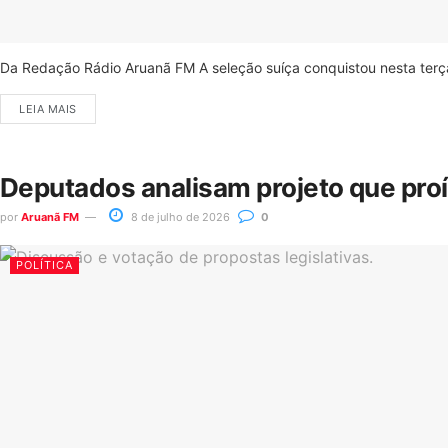
Da Redação Rádio Aruanã FM A seleção suíça conquistou nesta terça-
LEIA MAIS
Deputados analisam projeto que pro
por
Aruanã FM
8 de julho de 2026
0
POLÍTICA