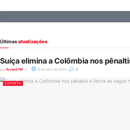
Últimas
atualizações
Suíça elimina a Colômbia nos pênalt
por
Aruanã FM
8 de julho de 2026
0
ESPORTE