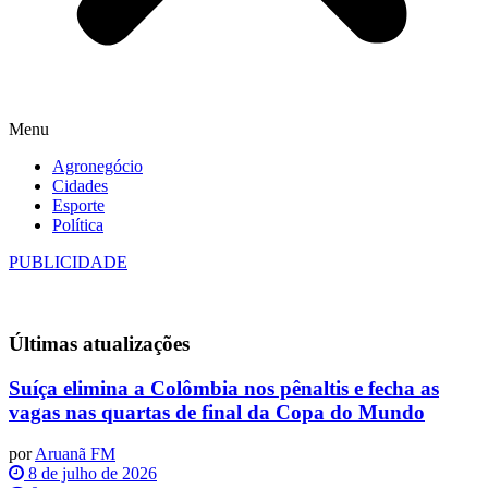
Menu
Agronegócio
Cidades
Esporte
Política
PUBLICIDADE
Últimas
atualizações
Suíça elimina a Colômbia nos pênaltis e fecha as
vagas nas quartas de final da Copa do Mundo
por
Aruanã FM
8 de julho de 2026