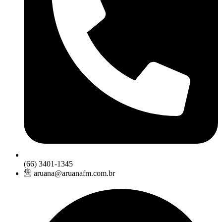
(66) 3401-1345
aruana@aruanafm.com.br