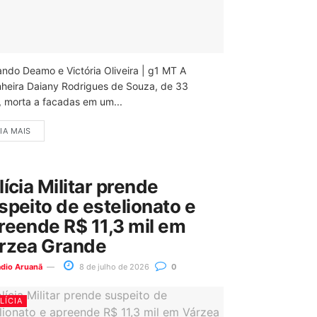
ando Deamo e Victória Oliveira | g1 MT A
nheira Daiany Rodrigues de Souza, de 33
, morta a facadas em um...
IA MAIS
lícia Militar prende
speito de estelionato e
reende R$ 11,3 mil em
rzea Grande
ádio Aruanã
8 de julho de 2026
0
LÍCIA