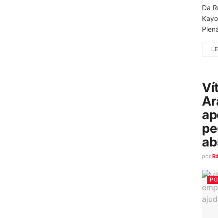
Da R
Kayo
Plená
LE
Ví
Ar
ap
pe
ab
por
R
PO