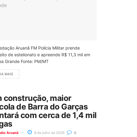
edação Aruanã FM Polícia Militar prende
eito de estelionato e apreende R$ 11,3 mil em
ea Grande Fonte: PM/MT
IA MAIS
 construção, maior
cola de Barra do Garças
ntará com cerca de 1,4 mil
gas
ádio Aruanã
8 de julho de 2026
0