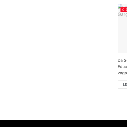
CI
Da S
Educ
vagas
LE