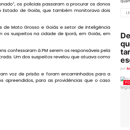
quart
nado”, os policiais passaram a procurar os donos
r do Estado de Goiás, que também monitorava dois
LE
s de Mato Grosso e Goiás e setor de inteligência
aram os suspeitos na cidade de Iporá, em Goiás, em
De
qu
ta
ens confessaram à PM serem os responsáveis pela
trada. Um dos suspeitos revelou que atuava como
es
por
A
eram voz de prisão e foram encaminhados para a
os apreendidos, para as providências que o caso
PO