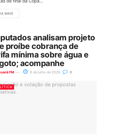
as de final da Copa...
IA MAIS
putados analisam projeto
e proíbe cobrança de
rifa mínima sobre água e
goto; acompanhe
ruanã FM
8 de julho de 2026
0
LÍTICA