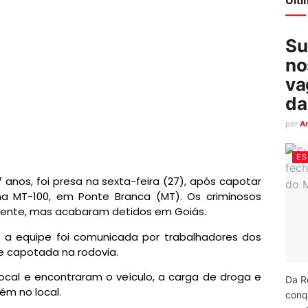
Su
no
va
da
por
A
ES
anos, foi presa na sexta-feira (27), após capotar
a MT-100, em Ponte Branca (MT). Os criminosos
dente, mas acabaram detidos em Goiás.
r, a equipe foi comunicada por trabalhadores dos
e capotada na rodovia.
local e encontraram o veículo, a carga de droga e
Da R
ém no local.
conq