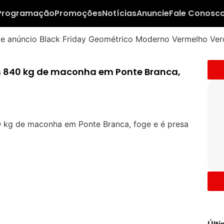
Programação
Promoções
Notícias
Anuncie
Fale Conosc
m 840 kg de maconha em Ponte Branca,
Últ