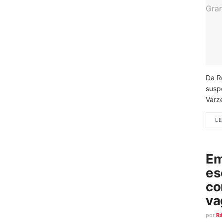
Da R
susp
Várz
LE
Em
es
co
va
por
R