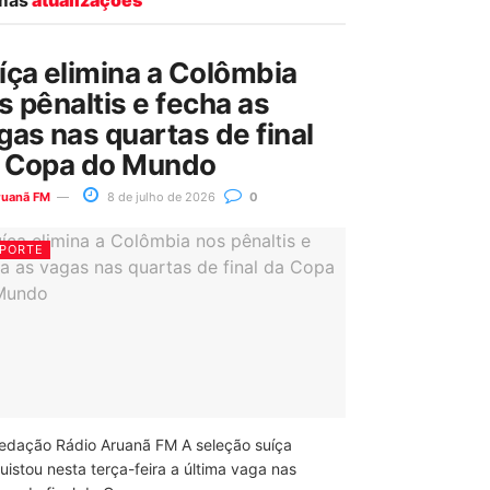
íça elimina a Colômbia
s pênaltis e fecha as
gas nas quartas de final
 Copa do Mundo
ruanã FM
8 de julho de 2026
0
PORTE
edação Rádio Aruanã FM A seleção suíça
uistou nesta terça-feira a última vaga nas