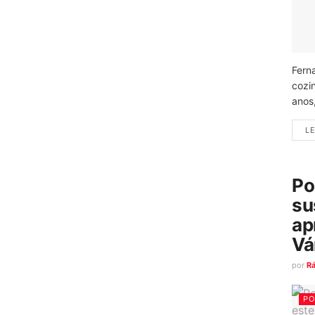
Fern
cozi
anos
LE
Po
su
ap
Vá
por
R
PO