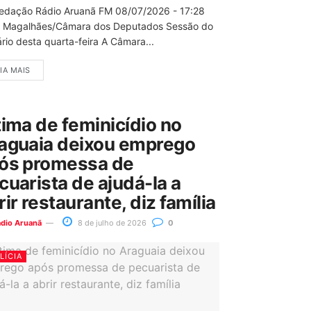
edação Rádio Aruanã FM 08/07/2026 - 17:28
 Magalhães/Câmara dos Deputados Sessão do
rio desta quarta-feira A Câmara...
IA MAIS
tima de feminicídio no
aguaia deixou emprego
ós promessa de
cuarista de ajudá-la a
rir restaurante, diz família
ádio Aruanã
8 de julho de 2026
0
LÍCIA