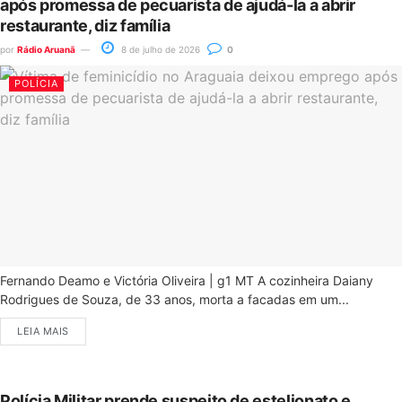
após promessa de pecuarista de ajudá-la a abrir
restaurante, diz família
por
Rádio Aruanã
8 de julho de 2026
0
POLÍCIA
Fernando Deamo e Victória Oliveira | g1 MT A cozinheira Daiany
Rodrigues de Souza, de 33 anos, morta a facadas em um...
LEIA MAIS
Polícia Militar prende suspeito de estelionato e