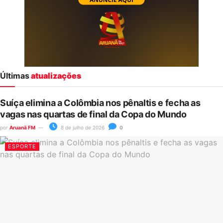
Últimas
atualizações
Suíça elimina a Colômbia nos pênaltis e fecha as
vagas nas quartas de final da Copa do Mundo
por
Aruanã FM
8 de julho de 2026
0
ESPORTE