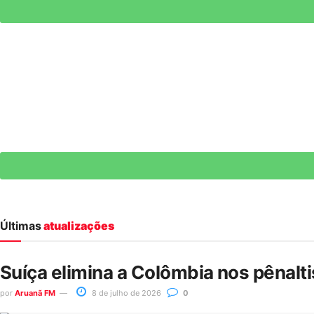
Últimas
atualizações
Suíça elimina a Colômbia nos pênalt
por
Aruanã FM
8 de julho de 2026
0