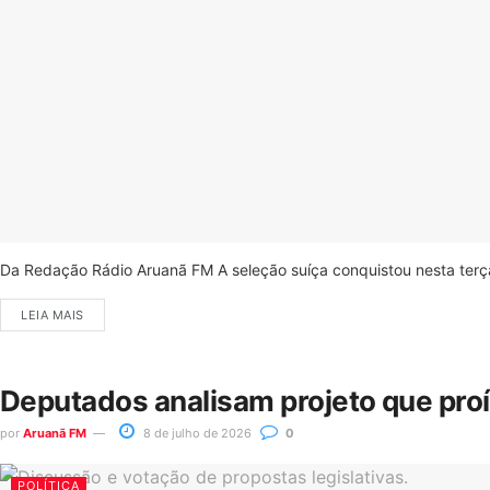
Da Redação Rádio Aruanã FM A seleção suíça conquistou nesta terça-
LEIA MAIS
Deputados analisam projeto que pro
por
Aruanã FM
8 de julho de 2026
0
POLÍTICA