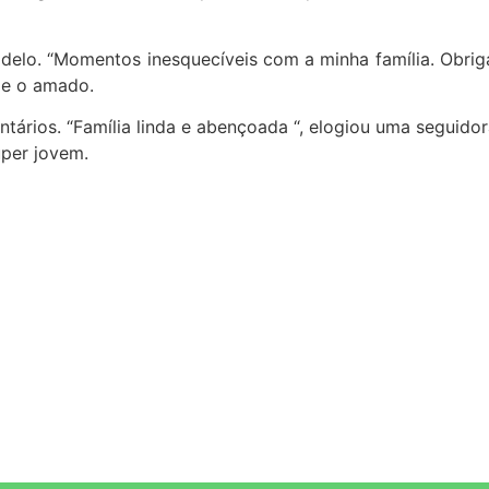
odelo. “Momentos inesquecíveis com a minha família. Obrig
2 e o amado.
rios. “Família linda e abençoada “, elogiou uma seguidora.
uper jovem.