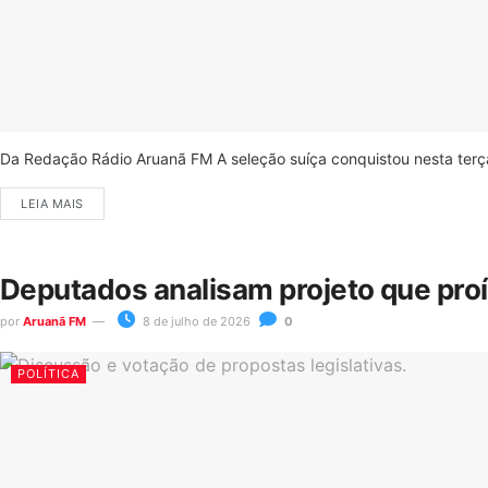
Da Redação Rádio Aruanã FM A seleção suíça conquistou nesta terça-
LEIA MAIS
Deputados analisam projeto que pro
por
Aruanã FM
8 de julho de 2026
0
POLÍTICA