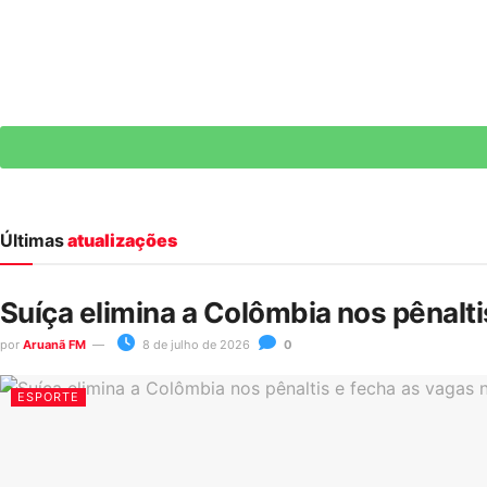
Últimas
atualizações
Suíça elimina a Colômbia nos pênalt
por
Aruanã FM
8 de julho de 2026
0
ESPORTE