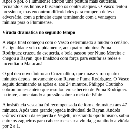
Após o gol, o Fluminense adotou uma postura mais cautelosa,
recuando suas linhas e buscando os contra-ataques. O Vasco tentou
pressionar, mas encontrou dificuldades para romper a defesa
adversária, com a primeira etapa terminando com a vantagem
mínima para o Fluminense.
Virada dramática no segundo tempo
A etapa final começou com o Vasco determinado a mudar o cenário.
E a igualdade veio rapidamente, aos quatro minutos: Puma
Rodríguez cruzou da esquerda, a bola passou por Nuno Moreira e
chegou a Rayan, que finalizou com força para estufar as redes e
incendiar o Maracanã.
O gol deu novo ânimo ao Cruzmaltino, que quase virou quatro
minutos depois, novamente com Rayan e Puma Rodríguez. O Vasco
seguiu dominando as ações e, aos 24 minutos, Philippe Coutinho
cobrou um escanteio que resultou em cabeceio de Puma Rodríguez
na trave, aumentando a pressão sobre a meta de Fábio.
A insistência vascaína foi recompensada de forma dramática aos 47
minutos. Após uma grande jogada individual de Rayan, Andrés
Gómez cruzou da esquerda e Vegetti, mostrando oportunismo, subiu
entre os zagueiros para cabecear e selar a virada, garantindo a vitória
por 2 a 1.