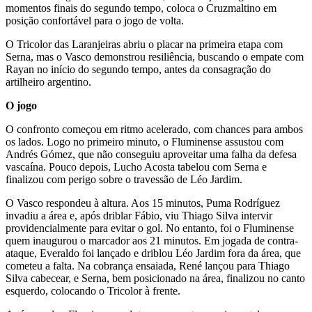
momentos finais do segundo tempo, coloca o Cruzmaltino em
posição confortável para o jogo de volta.
O Tricolor das Laranjeiras abriu o placar na primeira etapa com
Serna, mas o Vasco demonstrou resiliência, buscando o empate com
Rayan no início do segundo tempo, antes da consagração do
artilheiro argentino.
O jogo
O confronto começou em ritmo acelerado, com chances para ambos
os lados. Logo no primeiro minuto, o Fluminense assustou com
Andrés Gómez, que não conseguiu aproveitar uma falha da defesa
vascaína. Pouco depois, Lucho Acosta tabelou com Serna e
finalizou com perigo sobre o travessão de Léo Jardim.
O Vasco respondeu à altura. Aos 15 minutos, Puma Rodríguez
invadiu a área e, após driblar Fábio, viu Thiago Silva intervir
providencialmente para evitar o gol. No entanto, foi o Fluminense
quem inaugurou o marcador aos 21 minutos. Em jogada de contra-
ataque, Everaldo foi lançado e driblou Léo Jardim fora da área, que
cometeu a falta. Na cobrança ensaiada, René lançou para Thiago
Silva cabecear, e Serna, bem posicionado na área, finalizou no canto
esquerdo, colocando o Tricolor à frente.