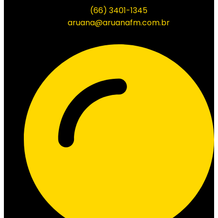
(66) 3401-1345
aruana@aruanafm.com.br