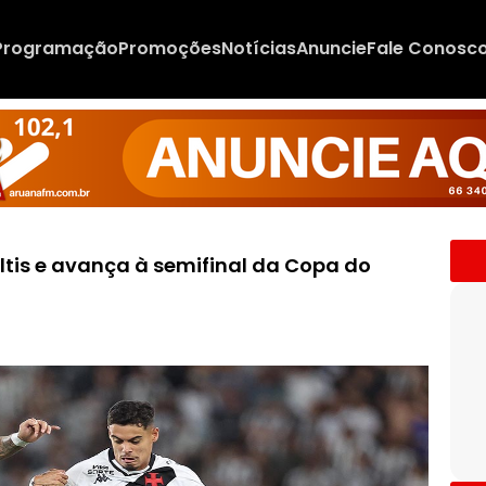
Programação
Promoções
Notícias
Anuncie
Fale Conosc
tis e avança à semifinal da Copa do