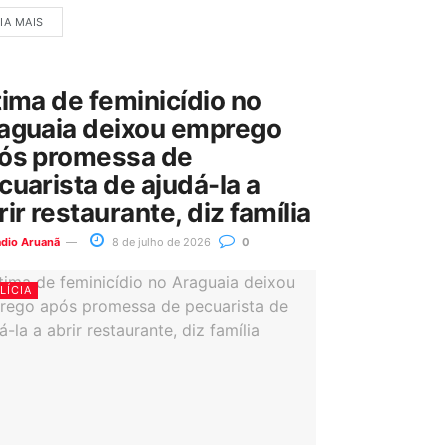
IA MAIS
tima de feminicídio no
aguaia deixou emprego
ós promessa de
cuarista de ajudá-la a
rir restaurante, diz família
ádio Aruanã
8 de julho de 2026
0
LÍCIA