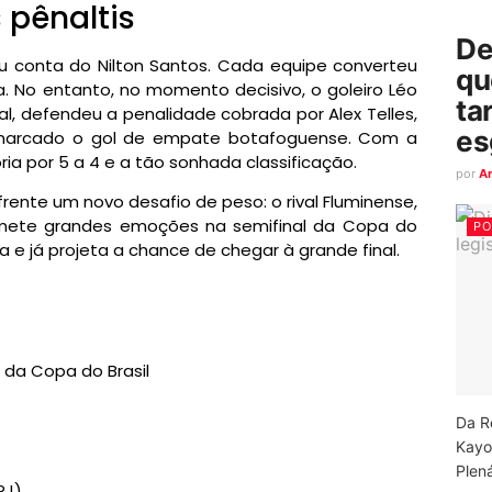
 pênaltis
De
u conta do Nilton Santos. Cada equipe converteu
qu
. No entanto, no momento decisivo, o goleiro Léo
ta
l, defendeu a penalidade cobrada por Alex Telles,
es
a marcado o gol de empate botafoguense. Com a
ria por 5 a 4 e a tão sonhada classificação.
por
A
frente um novo desafio de peso: o rival Fluminense,
omete grandes emoções na semifinal da Copa do
PO
ria e já projeta a chance de chegar à grande final.
l da Copa do Brasil
Da R
Kayo
Plená
RJ)