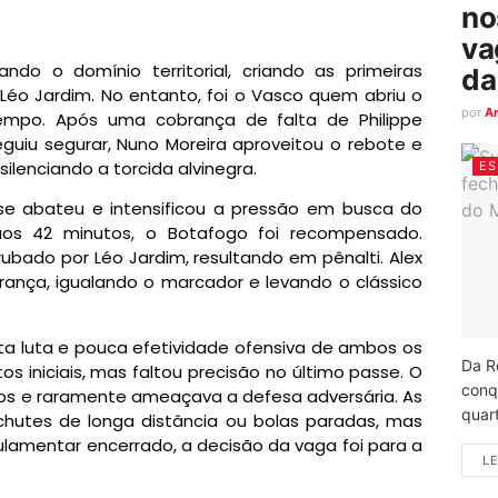
no
va
ndo o domínio territorial, criando as primeiras
da
Léo Jardim. No entanto, foi o Vasco quem abriu o
por
A
tempo. Após uma cobrança de falta de Philippe
guiu segurar, Nuno Moreira aproveitou o rebote e
ilenciando a torcida alvinegra.
ES
 se abateu e intensificou a pressão em busca do
aos 42 minutos, o Botafogo foi recompensado.
rubado por Léo Jardim, resultando em pênalti. Alex
ança, igualando o marcador e levando o clássico
a luta e pouca efetividade ofensiva de ambos os
Da R
s iniciais, mas faltou precisão no último passe. O
conq
ros e raramente ameaçava a defesa adversária. As
quart
chutes de longa distância ou bolas paradas, mas
lamentar encerrado, a decisão da vaga foi para a
LE