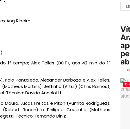
LE
ex Ang Ribeiro
Ví
Ar
ap
pe
S)
ab
o 1º tempo; Alex Telles (BOT), aos 42 min do 1º
por
R
, Kaio Pantaleão, Alexander Barboza e Alex Telles;
PO
 (Matheus Martins); Jeffinho (Artur) (Chris Ramos),
l. Técnico: Davide Ancelotti.
o Moura, Lucas Freitas e Piton (Pumita Rodríguez);
) (Robert Renan) e Philippe Coutinho (Matheus
egetti. Técnico: Fernando Diniz