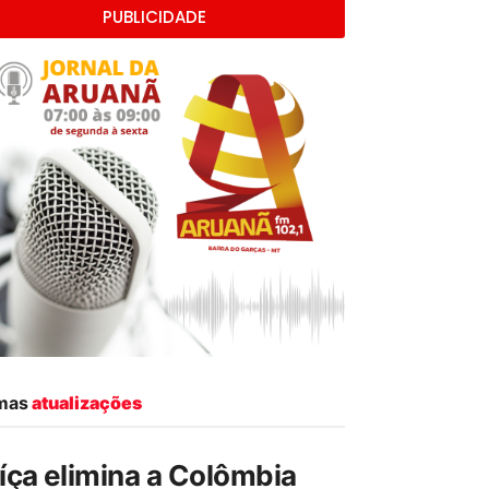
PUBLICIDADE
imas
atualizações
íça elimina a Colômbia