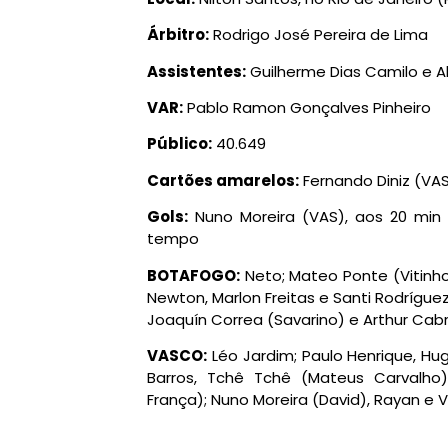
Árbitro:
Rodrigo José Pereira de Lima
Assistentes:
Guilherme Dias Camilo e Al
VAR:
Pablo Ramon Gonçalves Pinheiro
Público:
40.649
Cartões amarelos:
Fernando Diniz (VA
Gols:
Nuno Moreira (VAS), aos 20 min d
tempo
BOTAFOGO:
Neto; Mateo Ponte (Vitinho)
Newton, Marlon Freitas e Santi Rodríguez
Joaquín Correa (Savarino) e Arthur Cabra
VASCO:
Léo Jardim; Paulo Henrique, Hug
Barros, Tchê Tchê (Mateus Carvalho
França); Nuno Moreira (David), Rayan e V