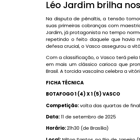
Léo Jardim brilha nos
Na disputa de pênaltis, a tensão tomo
suas primeiras cobranças com maestria
Jardim, já protagonista no tempo norma
repetindo o feito daquele que havi
defesa crucial, o Vasco assegurou a vitó
Com a classificação, o Vasco terá pela 
em mais um clássico carioca que pr
Brasil. A torcida vascaína celebra a vitó
FICHA TÉCNICA
BOTAFOGO 1 (4) X 1 (5) VASCO
Competição:
volta das quartas de fina
Data:
11 de setembro de 2025
Horário:
21h30 (de Brasília)
Local:
Nilton Santos, no Rio de Janeiro (