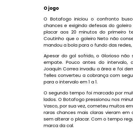
O jogo
O Botafogo iniciou o confronto busca
chances e exigindo defesas do goleiro 
placar aos 20 minutos do primeiro 
Coutinho que o goleiro Neto não conse
mandou a bola para o fundo das redes, s
Apesar do gol sofrido, o Glorioso não
empate. Pouco antes do intervalo, 
Joaquín Correa invadiu a área e foi der
Telles converteu a cobrança com segur
para o intervalo em 1 a 1.
O segundo tempo foi marcado por muit
lados. O Botafogo pressionou nos minuto
Vasco, por sua vez, cometeu muitos er
raras chances mais claras vieram em 
sem alterar o placar. Com o tempo regu
marca da cal.