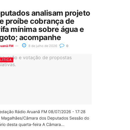
putados analisam projeto
e proíbe cobrança de
rifa mínima sobre água e
goto; acompanhe
ruanã FM
8 de julho de 2026
0
LÍTICA
edação Rádio Aruanã FM 08/07/2026 - 17:28
 Magalhães/Câmara dos Deputados Sessão do
rio desta quarta-feira A Câmara...