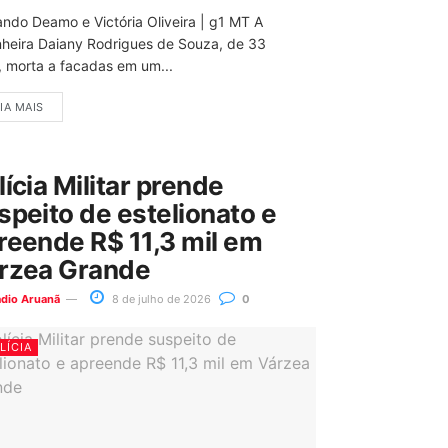
ando Deamo e Victória Oliveira | g1 MT A
nheira Daiany Rodrigues de Souza, de 33
, morta a facadas em um...
IA MAIS
lícia Militar prende
speito de estelionato e
reende R$ 11,3 mil em
rzea Grande
ádio Aruanã
8 de julho de 2026
0
LÍCIA