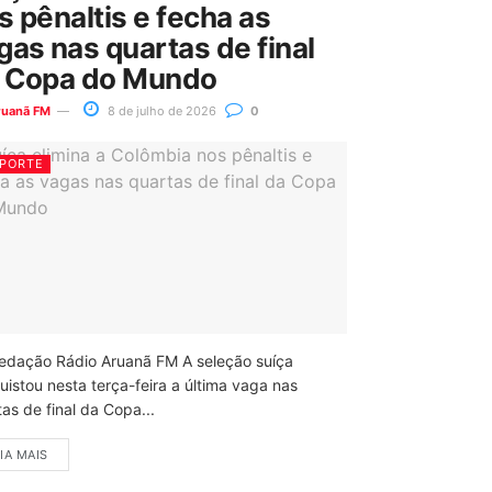
s pênaltis e fecha as
gas nas quartas de final
 Copa do Mundo
ruanã FM
8 de julho de 2026
0
PORTE
edação Rádio Aruanã FM A seleção suíça
uistou nesta terça-feira a última vaga nas
as de final da Copa...
IA MAIS