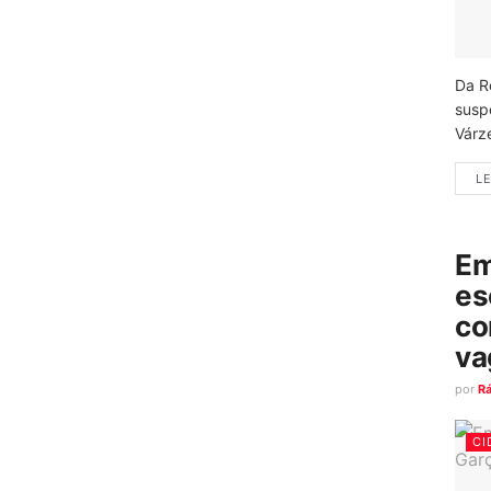
Da R
susp
Várz
LE
Em
es
co
va
por
R
CI