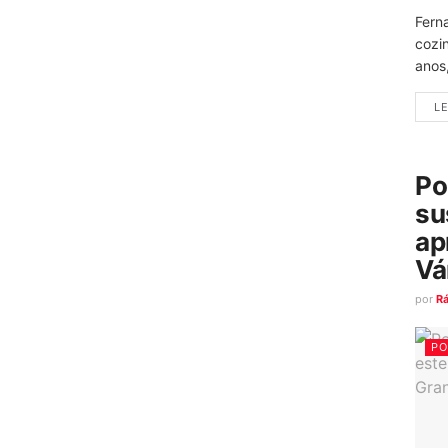
Fern
cozi
anos
LE
Po
su
ap
Vá
por
R
PO