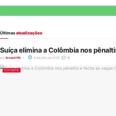
Últimas
atualizações
Suíça elimina a Colômbia nos pênalt
por
Aruanã FM
8 de julho de 2026
0
ESPORTE