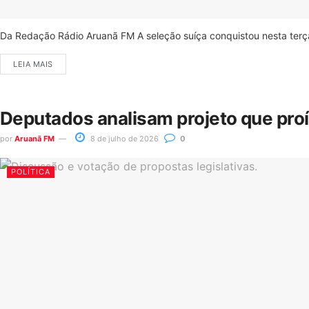
Da Redação Rádio Aruanã FM A seleção suíça conquistou nesta terça-
LEIA MAIS
Deputados analisam projeto que pro
por
Aruanã FM
8 de julho de 2026
0
POLÍTICA