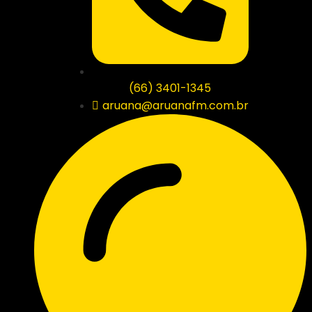
(66) 3401-1345
aruana@aruanafm.com.br