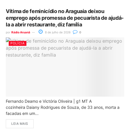
Vítima de feminicídio no Araguaia deixou
emprego após promessa de pecuarista de ajudá-
la a abrir restaurante, diz família
por
Rádio Aruanã
8 de julho de 2026
0
POLÍCIA
Fernando Deamo e Victória Oliveira | g1 MT A
cozinheira Daiany Rodrigues de Souza, de 33 anos, morta a
facadas em um...
LEIA MAIS