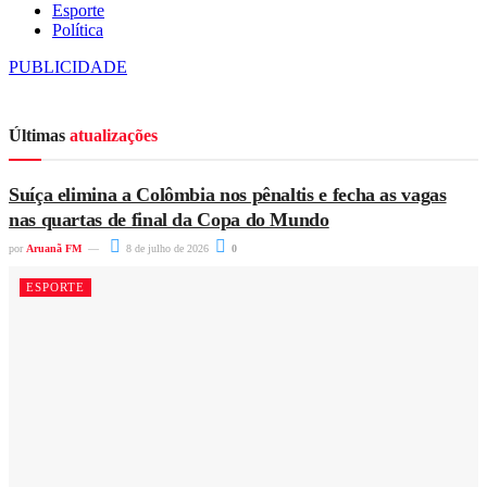
Esporte
Política
PUBLICIDADE
Últimas
atualizações
Suíça elimina a Colômbia nos pênaltis e fecha as vagas
nas quartas de final da Copa do Mundo
por
Aruanã FM
8 de julho de 2026
0
ESPORTE