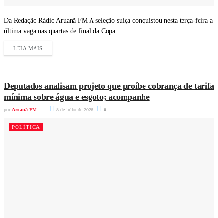
Da Redação Rádio Aruanã FM A seleção suíça conquistou nesta terça-feira a
última vaga nas quartas de final da Copa...
LEIA MAIS
Deputados analisam projeto que proíbe cobrança de tarifa
mínima sobre água e esgoto; acompanhe
por
Aruanã FM
8 de julho de 2026
0
POLÍTICA