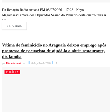
Da Redação Rádio Aruanã FM 08/07/2026 - 17:28 Kayo
Magalhães/Câmara dos Deputados Sessão do Plenário desta quarta-feira A
Câmara...
LEIA MAIS
Vítima de feminicídio no Araguaia deixou emprego após
promessa de pecuarista de ajudá-la a abrir restaurante,
diz família
por
Rádio Aruanã
8 de julho de 2026
0
POLÍCIA