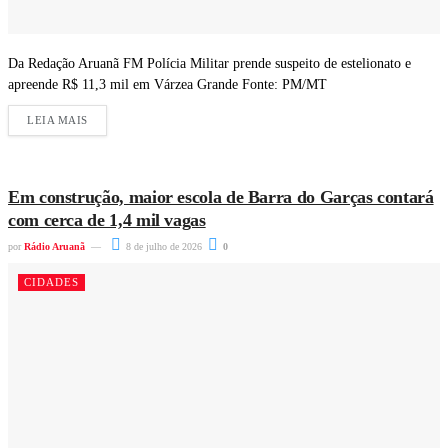
Da Redação Aruanã FM Polícia Militar prende suspeito de estelionato e
apreende R$ 11,3 mil em Várzea Grande Fonte: PM/MT
LEIA MAIS
Em construção, maior escola de Barra do Garças contará
com cerca de 1,4 mil vagas
por
Rádio Aruanã
8 de julho de 2026
0
CIDADES