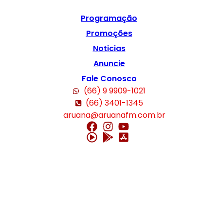
Programação
Promoções
Noticias
Anuncie
Fale Conosco
(66) 9 9909-1021
(66) 3401-1345
aruana@aruanafm.com.br
m giriş
casibom
casibom güncel giriş
casibom giriş
casibom
casibom gü