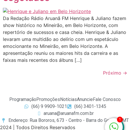
Da Redação Rádio Aruanã FM Henrique & Juliano fazem
show histórico no Mineirão, em Belo Horizonte, com
repertório de sucessos e casa cheia. Henrique & Juliano
levaram uma multidão ao delírio com um espetáculo
emocionante no Mineirão, em Belo Horizonte. A
apresentação reuniu os maiores hits da carreira e as
faixas mais recentes dos álbuns […]
Próximo
→
Programação
Promoções
Notícias
Anuncie
Fale Conosco
(66) 9 9909-1021
(66) 3401-1345
aruana@aruanafm.com.br
1
Endereço: Rua Bororos, 673 - Centro - Barra do Garças / MT
2024 | Todos Direitos Reservados