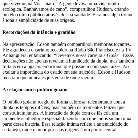
que viveram na Vila Jaiara. “A gente levava uma vida muito
ecológica. Banhávamos de cano”, compartilhou Hudson, criando
um elo com o público através de sua saudade. Essa nostalgia trouxe
à tona a simplicidade de suas origens.
Recordações da infância e gratidão
Na apresentação, Edson também compartilhou memórias tocantes.
Ele agradeceu o carinho recebido na Rádio São Francisco e na TV
Anhanguera, enfatizando: “Devemos nossa carreira a Goiás”. Essas
declarações não apenas revelam a humildade da dupla, mas também
fortalecem a ligação emocional que possuem com suas raízes. Ao
exaltar a importância do estado em sua trajetória, Edson e Hudson
mostram que nunca esquecerão de onde vieram.
A relação com o público goiano
O público goiano reagiu de forma calorosa, relembrando com a
dupla os tempos difíceis, mas também os momentos felizes que
construíram juntos. A interação da dupla com os fãs cria um
ambiente acolhedor e especial, fazendo com que todos sintam uma
parte dessa história. Essa relação íntima reflete a autenticidade do
sertanejo, onde o amor por suas origens é um ponto central.