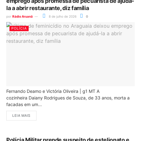
emprego após promessa de pecuarista de ajudá-
la a abrir restaurante, diz família
por
Rádio Aruanã
8 de julho de 2026
0
POLÍCIA
Fernando Deamo e Victória Oliveira | g1 MT A
cozinheira Daiany Rodrigues de Souza, de 33 anos, morta a
facadas em um...
LEIA MAIS
Polícia Militar prende suspeito de estelionato e