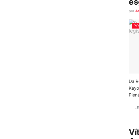
es
por
A
PO
Da R
Kayo
Plená
LE
Ví