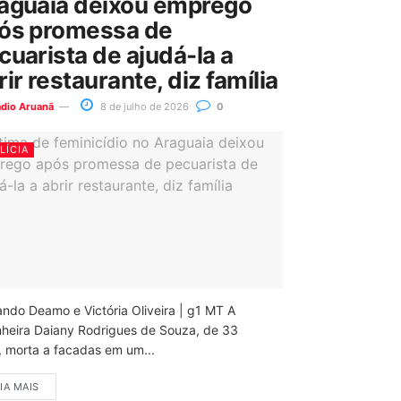
aguaia deixou emprego
ós promessa de
cuarista de ajudá-la a
rir restaurante, diz família
ádio Aruanã
8 de julho de 2026
0
LÍCIA
ando Deamo e Victória Oliveira | g1 MT A
nheira Daiany Rodrigues de Souza, de 33
, morta a facadas em um...
IA MAIS