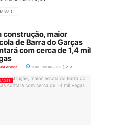
IA MAIS
 construção, maior
cola de Barra do Garças
ntará com cerca de 1,4 mil
gas
ádio Aruanã
8 de julho de 2026
0
DADES