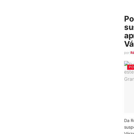
Po
su
ap
Vá
por
R
PO
Da R
susp
Várz