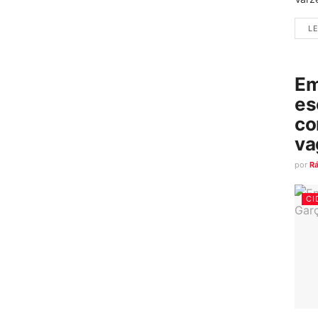
LE
Em
es
co
va
por
R
CI