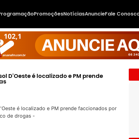
Programação
Promoções
Notícias
Anuncie
Fale Conosc
ol D'Oeste é localizado e PM prende
gas