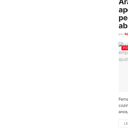
Ar
ap
pe
ab
por
R
PO
Fern
cozi
anos
LE