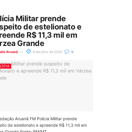
lícia Militar prende
speito de estelionato e
reende R$ 11,3 mil em
rzea Grande
ádio Aruanã
8 de julho de 2026
0
LÍCIA
edação Aruanã FM Polícia Militar prende
eito de estelionato e apreende R$ 11,3 mil em
ea Grande Fonte: PM/MT