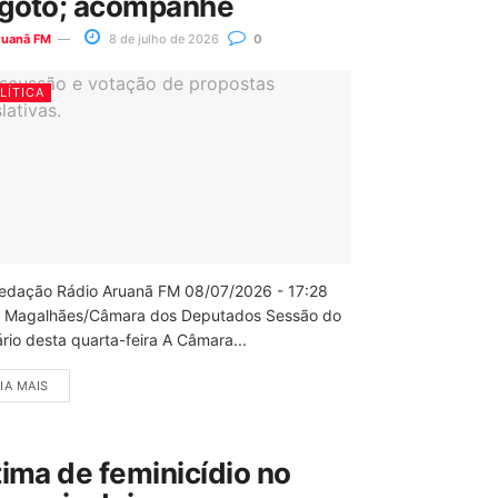
goto; acompanhe
ruanã FM
8 de julho de 2026
0
LÍTICA
edação Rádio Aruanã FM 08/07/2026 - 17:28
 Magalhães/Câmara dos Deputados Sessão do
rio desta quarta-feira A Câmara...
IA MAIS
tima de feminicídio no