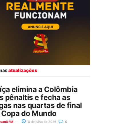
imas
atualizações
íça elimina a Colômbia
s pênaltis e fecha as
gas nas quartas de final
 Copa do Mundo
ruanã FM
8 de julho de 2026
0