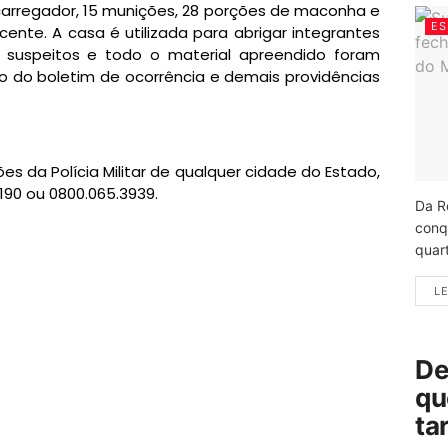
carregador, 15 munições, 28 porções de maconha e
ES
te. A casa é utilizada para abrigar integrantes
s suspeitos e todo o material apreendido foram
o do boletim de ocorrência e demais providências
s da Polícia Militar de qualquer cidade do Estado,
 190 ou 0800.065.3939.
Da R
conq
quart
LE
De
qu
ta