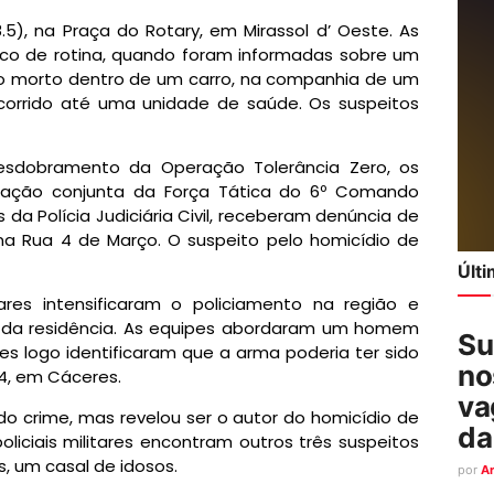
5), na Praça do Rotary, em Mirassol d’ Oeste. As
ico de rotina, quando foram informadas sobre um
ado morto dentro de um carro, na companhia de um
orrido até uma unidade de saúde. Os suspeitos
desdobramento da Operação Tolerância Zero, os
em ação conjunta da Força Tática do 6º Comando
 da Polícia Judiciária Civil, receberam denúncia de
na Rua 4 de Março. O suspeito pelo homicídio de
Últ
tares intensificaram o policiamento na região e
s da residência. As equipes abordaram um homem
Su
s logo identificaram que a arma poderia ter sido
no
 14, em Cáceres.
va
do crime, mas revelou ser o autor do homicídio de
da
liciais militares encontram outros três suspeitos
s, um casal de idosos.
por
A