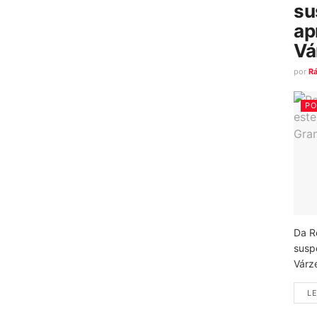
su
ap
Vá
por
R
PO
Da R
susp
Várz
LE