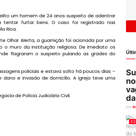
 delito um homem de 24 anos suspeito de adentrar
 tentar furtar bens. O caso foi registrado nas
la Rica.
e Olhar Alerta, a guarnição foi acionada por uma
 o muro da instituição religiosa. De imediato os
Últ
 onde flagraram o suspeito pulando as grades do
Su
ssagens policiais e estava solto há poucos dias –
e dano e invasão de domicílio. A igreja teve uma
no
.
va
cia de Polícia Judiciária Civil.
da
por
A
ES