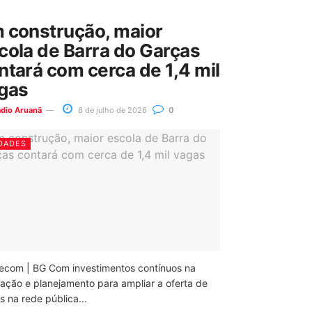
 construção, maior
cola de Barra do Garças
ntará com cerca de 1,4 mil
gas
ádio Aruanã
8 de julho de 2026
0
DADES
ecom | BG Com investimentos contínuos na
ação e planejamento para ampliar a oferta de
 na rede pública...