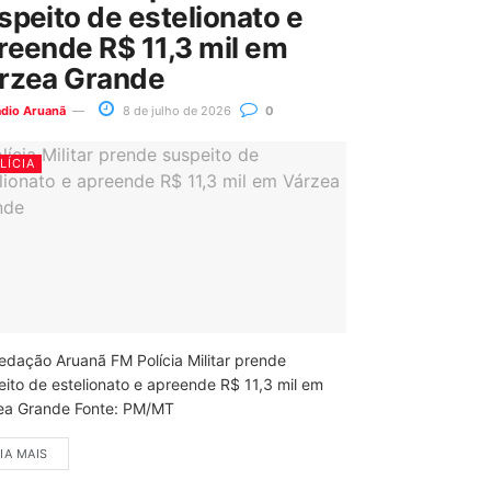
speito de estelionato e
reende R$ 11,3 mil em
rzea Grande
ádio Aruanã
8 de julho de 2026
0
LÍCIA
edação Aruanã FM Polícia Militar prende
eito de estelionato e apreende R$ 11,3 mil em
ea Grande Fonte: PM/MT
IA MAIS