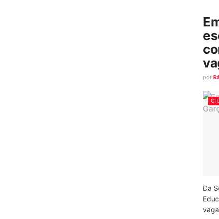
Em
es
co
va
por
R
CI
Da S
Educ
vagas