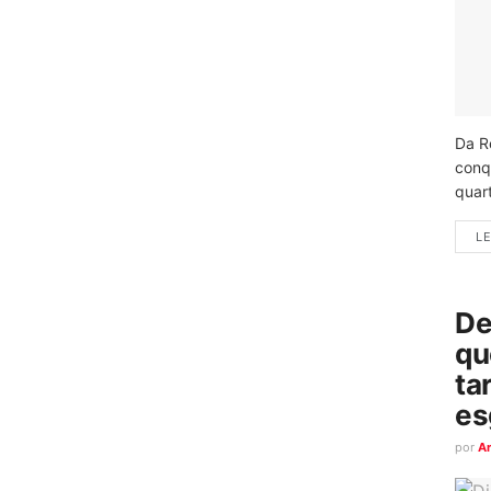
Da R
conq
quart
LE
De
qu
ta
es
por
A