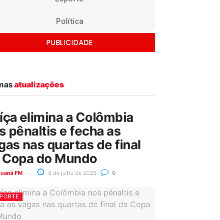
Política
PUBLICIDADE
imas
atualizações
íça elimina a Colômbia
s pênaltis e fecha as
gas nas quartas de final
 Copa do Mundo
ruanã FM
8 de julho de 2026
0
PORTE