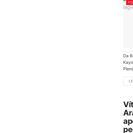
PO
Da R
Kayo
Plená
LE
Ví
Ar
ap
pe