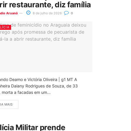
rir restaurante, diz família
ádio Aruanã
8 de julho de 2026
0
LÍCIA
ando Deamo e Victória Oliveira | g1 MT A
nheira Daiany Rodrigues de Souza, de 33
, morta a facadas em um...
IA MAIS
lícia Militar prende