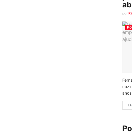
ab
por
R
PO
Fern
cozi
anos
LE
Po