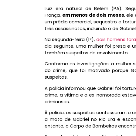
Luiz era natural de Belém (PA). Se
França,
em menos de dois meses
, el
um prédio comercial, sequestro e tortu
três assassinatos
, incluindo o de Gabriel
Na segunda-feira (1°),
dois homens for
dia seguinte, uma mulher foi presa e u
também suspeitos de envolvimento.
Conforme as investigações,
a mulher s
do crime
, que foi motivado porque G
suspeitos.
A polícia informou que Gabriel foi tor
crime, a vítima e a ex-namorada esta
criminosos.
À polícia, os suspeitos confessaram o 
a moto de Gabriel no Rio Lira e es
entanto, o Corpo de Bombeiros encontro