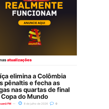
imas
atualizações
íça elimina a Colômbia
s pênaltis e fecha as
gas nas quartas de final
 Copa do Mundo
ruanã FM
8 de julho de 2026
0