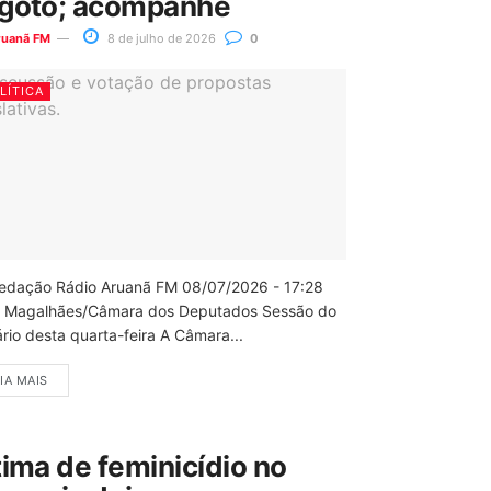
goto; acompanhe
ruanã FM
8 de julho de 2026
0
LÍTICA
edação Rádio Aruanã FM 08/07/2026 - 17:28
 Magalhães/Câmara dos Deputados Sessão do
rio desta quarta-feira A Câmara...
IA MAIS
tima de feminicídio no