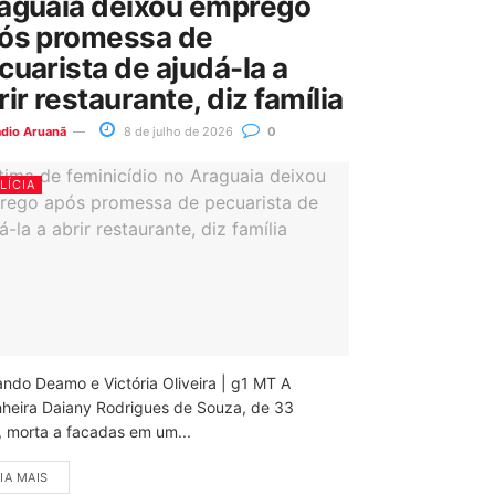
aguaia deixou emprego
ós promessa de
cuarista de ajudá-la a
rir restaurante, diz família
ádio Aruanã
8 de julho de 2026
0
LÍCIA
ando Deamo e Victória Oliveira | g1 MT A
nheira Daiany Rodrigues de Souza, de 33
, morta a facadas em um...
IA MAIS