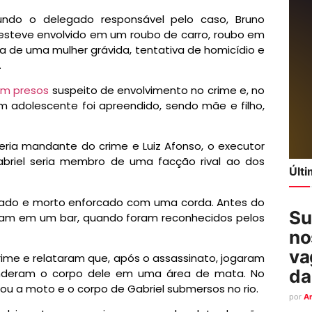
gundo o delegado responsável pelo caso, Bruno
e esteve envolvido em
um roubo de carro, roubo em
ra de uma mulher grávida, tentativa de homicídio e
.
am presos
suspeito de envolvimento no crime e, no
m adolescente foi apreendido, sendo mãe e filho,
eria mandante do crime e Luiz Afonso, o executor
abriel seria membro de uma facção rival ao dos
Últ
turado e morto enforcado com uma corda. Antes do
Su
vam em um bar, quando foram reconhecidos pelos
no
va
crime e relataram que,
após o assassinato, jogaram
da
conderam o corpo dele em uma área de mata
. No
u a moto e o corpo de Gabriel submersos no rio.
por
A