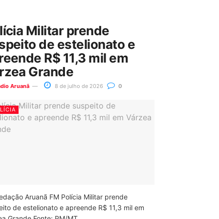
lícia Militar prende
speito de estelionato e
reende R$ 11,3 mil em
rzea Grande
ádio Aruanã
8 de julho de 2026
0
LÍCIA
edação Aruanã FM Polícia Militar prende
eito de estelionato e apreende R$ 11,3 mil em
ea Grande Fonte: PM/MT