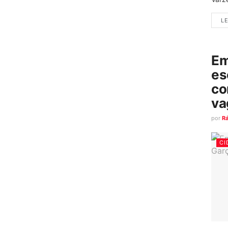
LE
Em
es
co
va
por
R
CI