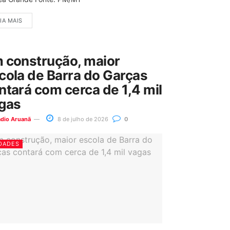
IA MAIS
 construção, maior
cola de Barra do Garças
ntará com cerca de 1,4 mil
gas
ádio Aruanã
8 de julho de 2026
0
DADES