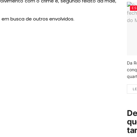
volvimento com o crime e, segundo relato da mãe,
ES
so em busca de outros envolvidos.
Da R
conq
quart
LE
De
qu
ta