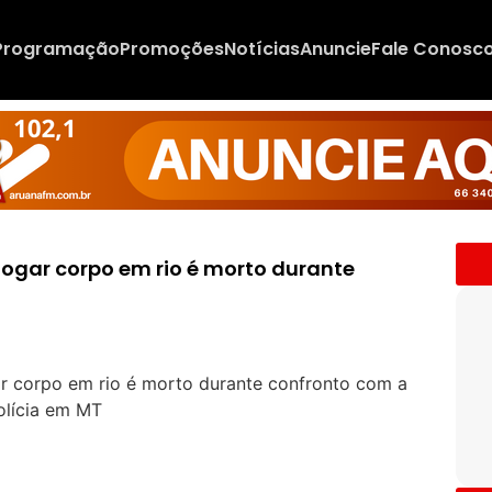
Programação
Promoções
Notícias
Anuncie
Fale Conosc
jogar corpo em rio é morto durante