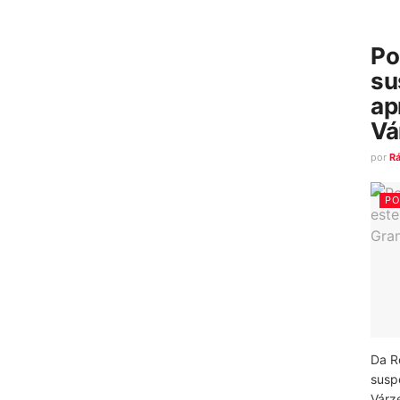
Po
su
ap
Vá
por
R
PO
Da R
susp
Várz