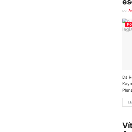
es
por
A
PO
Da R
Kayo
Plená
LE
Ví