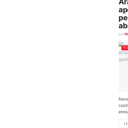
Ar
ap
pe
ab
por
R
PO
Fern
cozi
anos
LE