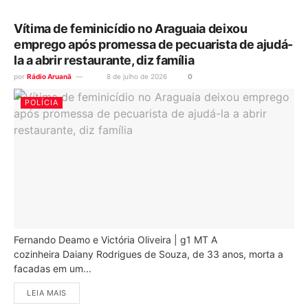
Vítima de feminicídio no Araguaia deixou
emprego após promessa de pecuarista de ajudá-
la a abrir restaurante, diz família
por
Rádio Aruanã
8 de julho de 2026
0
POLÍCIA
Fernando Deamo e Victória Oliveira | g1 MT A
cozinheira Daiany Rodrigues de Souza, de 33 anos, morta a
facadas em um...
LEIA MAIS