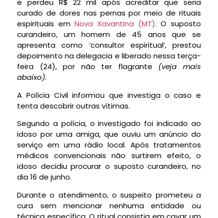
e
perdeu R$ 22 mil após acreditar que seria
curado de dores nas pernas por meio de rituais
espirituais
em
Nova Xavantina (MT)
. O suposto
curandeiro, um homem de 45 anos que se
apresenta como ‘consultor espiritual’, prestou
depoimento na delegacia e liberado nessa terça-
feira (24), por não ter flagrante
(veja mais
abaixo).
A Polícia Civil informou que investiga o caso e
tenta descobrir outras vítimas.
Segundo a polícia, o investigado foi indicado ao
idoso por uma amiga, que ouviu um anúncio do
serviço em uma rádio local. Após
tratamentos
médicos convencionais não surtirem efeito, o
idoso decidiu procurar o suposto curandeiro
, no
dia 16 de junho.
Durante o atendimento, o suspeito prometeu a
cura sem mencionar nenhuma entidade ou
técnica específica. O
ritual consistia em cavar um