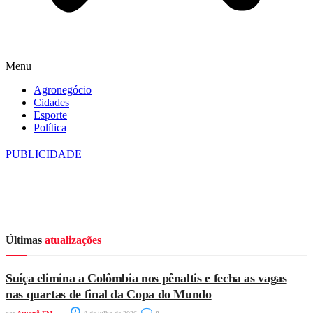
Menu
Agronegócio
Cidades
Esporte
Política
PUBLICIDADE
Últimas
atualizações
Suíça elimina a Colômbia nos pênaltis e fecha as vagas
nas quartas de final da Copa do Mundo