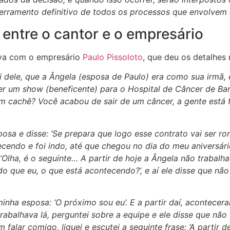
cerramento definitivo de todos os processos que envolvem 
entre o cantor e o empresário
iva com o empresário
Paulo Pissoloto
, que deu os detalhes
 dele, que a Ângela (esposa de Paulo) era como sua irmã, 
zer um show (beneficente) para o Hospital de Câncer de Ba
ssim cachê? Você acabou de sair de um câncer, a gente es
posa e disse: ‘Se prepara que logo esse contrato vai ser ro
cendo e foi indo, até que chegou no dia do meu aniversár
‘Olha, é o seguinte… A partir de hoje a Ângela não trabalh
que eu, o que está acontecendo?’, e aí ele disse que não q
ha esposa: ‘O próximo sou eu’. E a partir daí, acontece
rabalhava lá, perguntei sobre a equipe e ele disse que não
alar comigo, liguei e escutei a seguinte frase: ‘A partir de