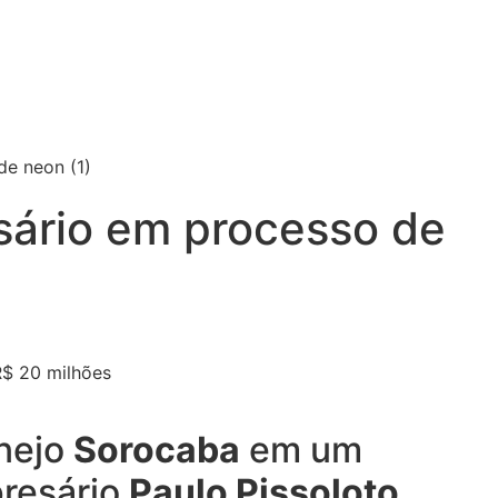
sário em processo de
anejo
Sorocaba
em um
presário
Paulo Pissoloto