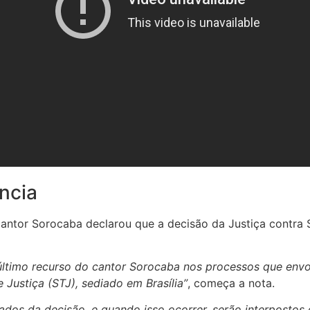
ncia
ntor Sorocaba declarou que a decisão da Justiça contra So
o último recurso do cantor Sorocaba nos processos que env
e Justiça (STJ), sediado em Brasília”
, começa a nota.
s da decisão, e quando isso ocorrer, serão interpostos os