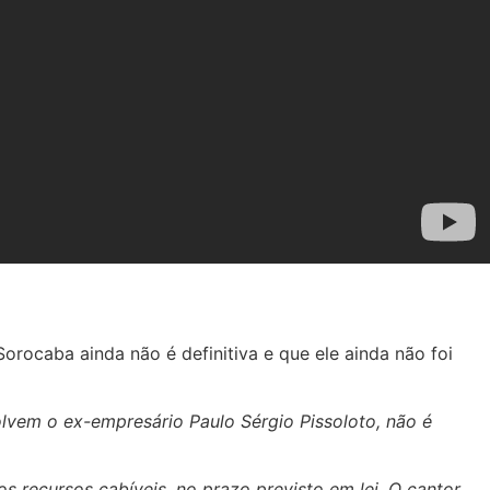
rocaba ainda não é definitiva e que ele ainda não foi
olvem o ex-empresário Paulo Sérgio Pissoloto, não é
 recursos cabíveis, no prazo previsto em lei. O cantor