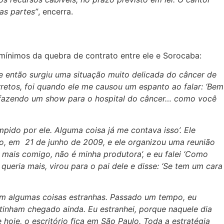
as partes”
, encerra.
 mínimos da quebra de contrato entre ele e Sorocaba:
e então surgiu uma situação muito delicada do câncer de
rretos, foi quando ele me causou um espanto ao falar: ‘Bem
tá fazendo um show para o hospital do câncer… como você
mpido por ele. Alguma coisa já me contava isso’. Ele
io, em 21 de junho de 2009, e ele organizou uma reunião
a mais comigo, não é minha produtora’, e eu falei ‘Como
ueria mais, virou para o pai dele e disse: ‘Se tem um cara
ram algumas coisas estranhas. Passado um tempo, eu
 tinham chegado ainda. Eu estranhei, porque naquele dia
 hoje, o escritório fica em São Paulo. Toda a estratégia