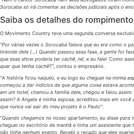
Sorocaba só irá comentar as decisões judiciais após o en
Saiba os detalhes do rompimento 
O Movimento Country teve uma segunda conversa exclus
“
Por várias vezes o Sorocaba falava que eu era como o pai
tireoide dele (…) Quando passou essa fase, a gente foi fa
que esse show poderia ter cachê, né’, e eu falei ‘Como a
quer que tenha cachê
?’”, contou o empresário.
“
A história ficou naquilo, e eu logo eu cheguei na minha es
começou a dar indícios de que alguma coisa estava aconte
em um hotel, chamou a família dele, chegou e falou assim: 
assim? A Angela é minha esposa, acreditou mais em você do 
que nunca vai sair do meu projeto é o Paulo
‘”.
“
Quando chegamos no nosso apartamento, eu disse para min
cheguei no escritório de manhã e tinha um assistente que t
não tinha nenhum evento. Recebi o recado que eles queriam f