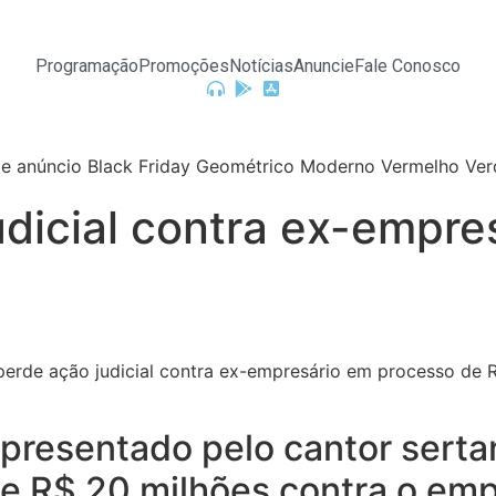
Programação
Promoções
Notícias
Anuncie
Fale Conosco
dicial contra ex-empre
apresentado pelo cantor sert
de R$ 20 milhões contra o em