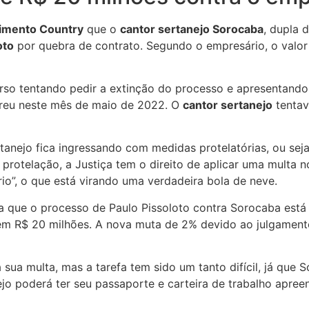
imento Country
que o
cantor sertanejo Sorocaba
, dupla 
oto
por quebra de contrato. Segundo o empresário, o valor
rso tentando pedir a extinção do processo e apresentand
reu neste mês de maio de 2022. O
cantor sertanejo
tentav
tanejo fica ingressando com medidas protelatórias, ou seja
protelação, a Justiça tem o direito de aplicar uma multa 
io”, o que está virando uma verdadeira bola de neve.
ma que o processo de Paulo Pissoloto contra Sorocaba está
em R$ 20 milhões. A nova muta de 2% devido ao julgamento
da sua multa, mas a tarefa tem sido um tanto difícil, já qu
o poderá ter seu passaporte e carteira de trabalho apreen