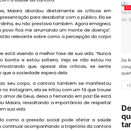
ES
, Maiara abordou diretamente as críticas em
presentação para desabafar com o público. Ela se
rdinha, eu não prestava também. Agora emagreci,
e o povo fica me arrumando um monte de doença”.
estão relevante sobre como a percepção do corpo
e está vivendo a melhor fase de sua vida. “Nunca
ão bonita e estou solteira. Veja se não estou na
Da R
 mostrando que, apesar das críticas, se sente
conq
o que a sociedade espera dela.
quart
 ao seu corpo, a cantora também se manifestou
LE
e no Instagram, ela se irritou com um fã que trouxe
elo amor de Deus, deixa o Fernando em paz! Ele está
u Maiara, ressaltando a importância de respeitar
De
em sua vida.
qu
ela como a pressão social pode afetar a saúde
ta
s continuar acompanhando a trajetória da cantora