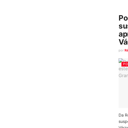
Po
su
ap
Vá
por
R
PO
Da R
susp
Várz