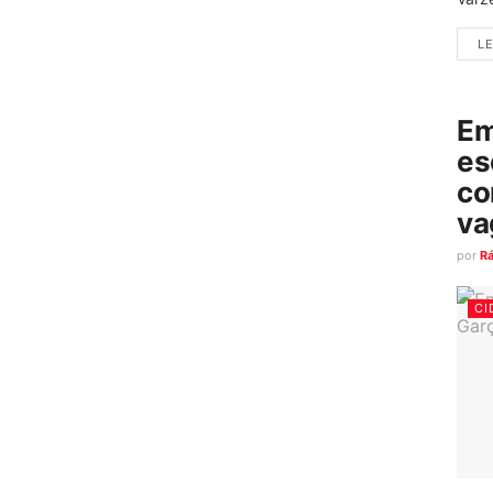
LE
Em
es
co
va
por
R
CI