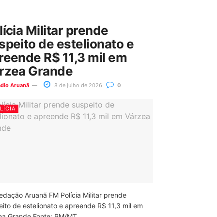
lícia Militar prende
speito de estelionato e
reende R$ 11,3 mil em
rzea Grande
ádio Aruanã
8 de julho de 2026
0
LÍCIA
edação Aruanã FM Polícia Militar prende
eito de estelionato e apreende R$ 11,3 mil em
ea Grande Fonte: PM/MT