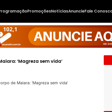
Programação
Promoções
Notícias
Anuncie
Fale Conosc
aiara: ‘Magreza sem vida’