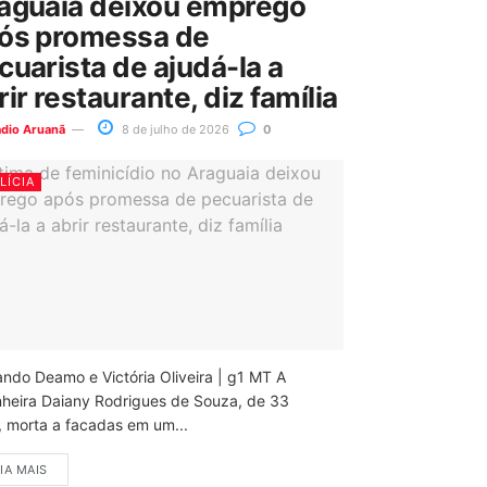
aguaia deixou emprego
ós promessa de
cuarista de ajudá-la a
rir restaurante, diz família
ádio Aruanã
8 de julho de 2026
0
LÍCIA
ando Deamo e Victória Oliveira | g1 MT A
nheira Daiany Rodrigues de Souza, de 33
, morta a facadas em um...
IA MAIS