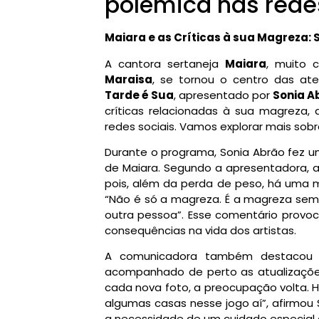
polêmica nas redes
Maiara e as Críticas à sua Magreza: 
A cantora sertaneja
Maiara
, muito 
Maraisa
, se tornou o centro das a
Tarde é Sua
, apresentado por
Sonia A
críticas relacionadas à sua magreza
redes sociais. Vamos explorar mais sob
Durante o programa, Sonia Abrão fez u
de Maiara. Segundo a apresentadora, a
pois, além da perda de peso, há uma m
“Não é só a magreza. É a magreza sem 
outra pessoa”. Esse comentário provoc
consequências na vida dos artistas.
A comunicadora também destacou a
acompanhado de perto as atualizações
cada nova foto, a preocupação volta. H
algumas casas nesse jogo aí”, afirmou 
a necessidade de um cuidado especial