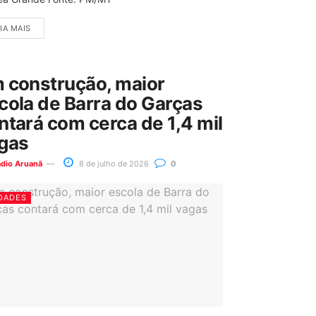
IA MAIS
 construção, maior
cola de Barra do Garças
ntará com cerca de 1,4 mil
gas
ádio Aruanã
8 de julho de 2026
0
DADES