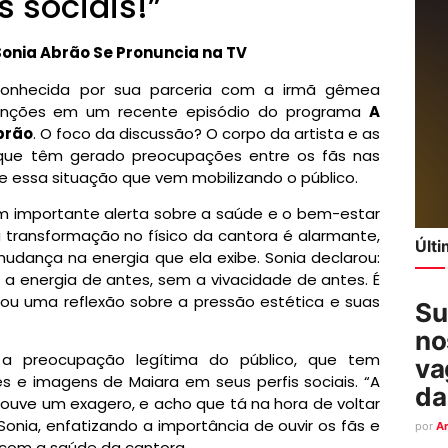
 sociais!”
Sonia Abrão Se Pronuncia na TV
conhecida por sua parceria com a irmã gêmea
tenções em um recente episódio do programa
A
brão
. O foco da discussão? O corpo da artista e as
, que têm gerado preocupações entre os fãs nas
re essa situação que vem mobilizando o público.
m importante alerta sobre a saúde e o bem-estar
 transformação no físico da cantora é alarmante,
Últ
udança na energia que ela exibe. Sonia declarou:
a energia de antes, sem a vivacidade de antes. É
ou uma reflexão sobre a pressão estética e suas
Su
no
 preocupação legítima do público, que tem
va
 e imagens de Maiara em seus perfis sociais. “A
da
ouve um exagero, e acho que tá na hora de voltar
Sonia, enfatizando a importância de ouvir os fãs e
por
A
 com a saúde da cantora.