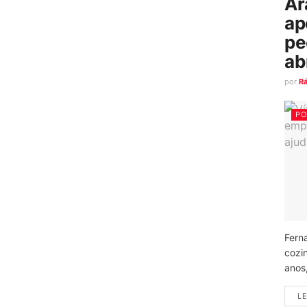
Ar
ap
pe
ab
por
R
PO
Fern
cozi
anos
LE