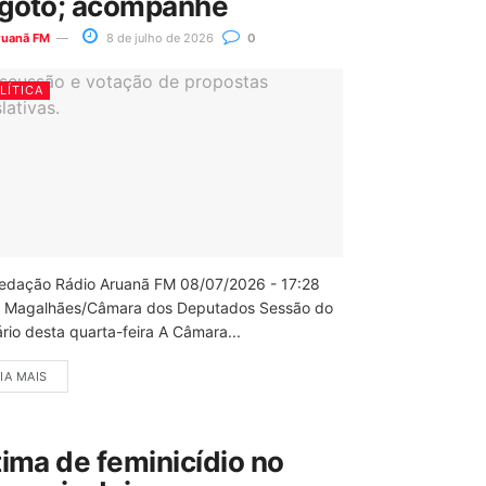
goto; acompanhe
ruanã FM
8 de julho de 2026
0
LÍTICA
edação Rádio Aruanã FM 08/07/2026 - 17:28
 Magalhães/Câmara dos Deputados Sessão do
rio desta quarta-feira A Câmara...
IA MAIS
tima de feminicídio no