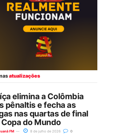
imas
atualizações
íça elimina a Colômbia
s pênaltis e fecha as
gas nas quartas de final
 Copa do Mundo
ruanã FM
8 de julho de 2026
0