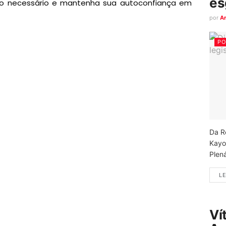
es
oio necessário e mantenha sua autoconfiança em
por
A
PO
Da R
Kayo
Plená
LE
Ví