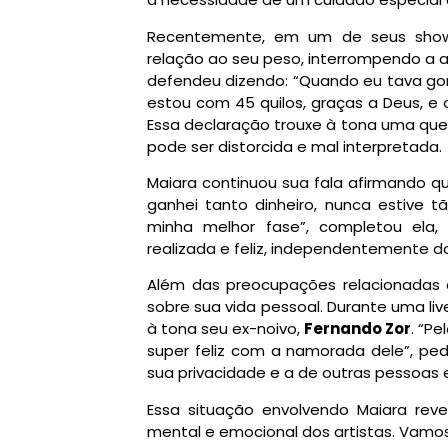
Recentemente, em um de seus shows
relação ao seu peso, interrompendo a a
defendeu dizendo: “Quando eu tava go
estou com 45 quilos, graças a Deus, 
Essa declaração trouxe à tona uma qu
pode ser distorcida e mal interpretada.
Maiara continuou sua fala afirmando qu
ganhei tanto dinheiro, nunca estive t
minha melhor fase”, completou ela,
realizada e feliz, independentemente d
Além das preocupações relacionadas
sobre sua vida pessoal. Durante uma liv
à tona seu ex-noivo,
Fernando Zor
. “P
super feliz com a namorada dele”, pedi
sua privacidade e a de outras pessoas 
Essa situação envolvendo Maiara rev
mental e emocional dos artistas. Vamo