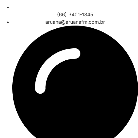
(66) 3401-1345
aruana@aruanafm.com.br