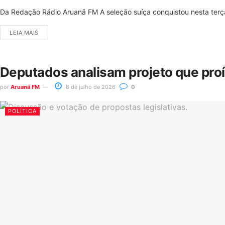
Da Redação Rádio Aruanã FM A seleção suíça conquistou nesta terça-
LEIA MAIS
Deputados analisam projeto que pro
por
Aruanã FM
8 de julho de 2026
0
POLÍTICA