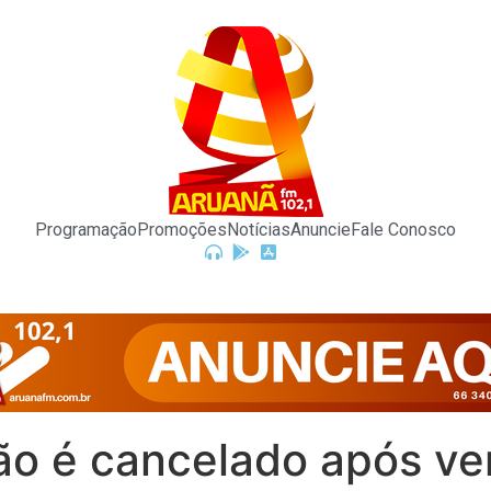
Programação
Promoções
Notícias
Anuncie
Fale Conosco
 é cancelado após vent