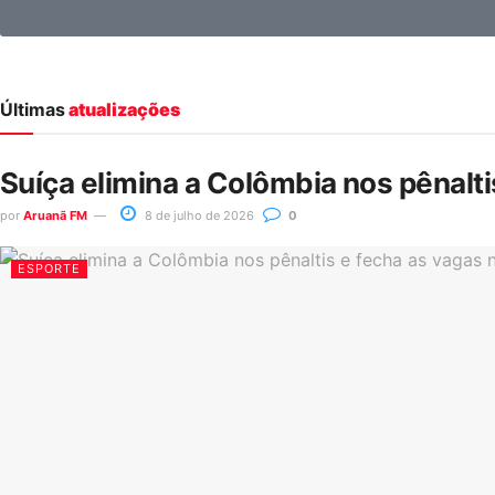
Últimas
atualizações
Suíça elimina a Colômbia nos pênalt
por
Aruanã FM
8 de julho de 2026
0
ESPORTE