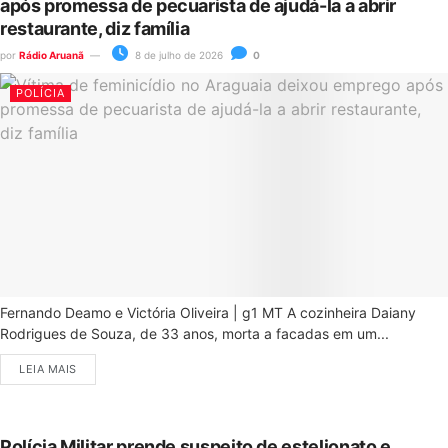
após promessa de pecuarista de ajudá-la a abrir
restaurante, diz família
por
Rádio Aruanã
8 de julho de 2026
0
POLÍCIA
Fernando Deamo e Victória Oliveira | g1 MT A cozinheira Daiany
Rodrigues de Souza, de 33 anos, morta a facadas em um...
LEIA MAIS
Polícia Militar prende suspeito de estelionato e