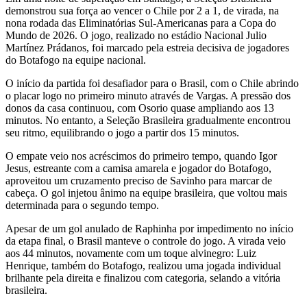
demonstrou sua força ao vencer o Chile por 2 a 1, de virada, na
nona rodada das Eliminatórias Sul-Americanas para a Copa do
Mundo de 2026. O jogo, realizado no estádio Nacional Julio
Martínez Prádanos, foi marcado pela estreia decisiva de jogadores
do Botafogo na equipe nacional.
O início da partida foi desafiador para o Brasil, com o Chile abrindo
o placar logo no primeiro minuto através de Vargas. A pressão dos
donos da casa continuou, com Osorio quase ampliando aos 13
minutos. No entanto, a Seleção Brasileira gradualmente encontrou
seu ritmo, equilibrando o jogo a partir dos 15 minutos.
O empate veio nos acréscimos do primeiro tempo, quando Igor
Jesus, estreante com a camisa amarela e jogador do Botafogo,
aproveitou um cruzamento preciso de Savinho para marcar de
cabeça. O gol injetou ânimo na equipe brasileira, que voltou mais
determinada para o segundo tempo.
Apesar de um gol anulado de Raphinha por impedimento no início
da etapa final, o Brasil manteve o controle do jogo. A virada veio
aos 44 minutos, novamente com um toque alvinegro: Luiz
Henrique, também do Botafogo, realizou uma jogada individual
brilhante pela direita e finalizou com categoria, selando a vitória
brasileira.