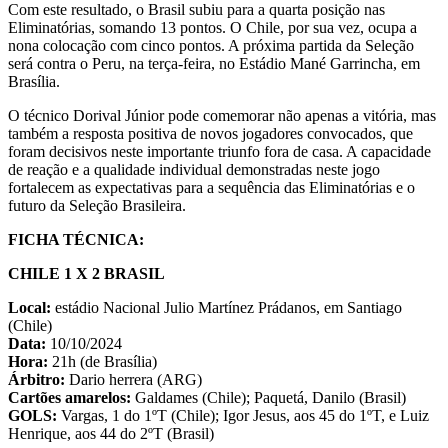
Com este resultado, o Brasil subiu para a quarta posição nas
Eliminatórias, somando 13 pontos. O Chile, por sua vez, ocupa a
nona colocação com cinco pontos. A próxima partida da Seleção
será contra o Peru, na terça-feira, no Estádio Mané Garrincha, em
Brasília.
O técnico Dorival Júnior pode comemorar não apenas a vitória, mas
também a resposta positiva de novos jogadores convocados, que
foram decisivos neste importante triunfo fora de casa. A capacidade
de reação e a qualidade individual demonstradas neste jogo
fortalecem as expectativas para a sequência das Eliminatórias e o
futuro da Seleção Brasileira.
FICHA TÉCNICA:
CHILE 1 X 2 BRASIL
Local:
estádio Nacional Julio Martínez Prádanos, em Santiago
(Chile)
Data:
10/10/2024
Hora:
21h (de Brasília)
Árbitro:
Dario herrera (ARG)
Cartões amarelos:
Galdames (Chile); Paquetá, Danilo (Brasil)
GOLS:
Vargas, 1 do 1ºT (Chile); Igor Jesus, aos 45 do 1ºT, e Luiz
Henrique, aos 44 do 2ºT (Brasil)