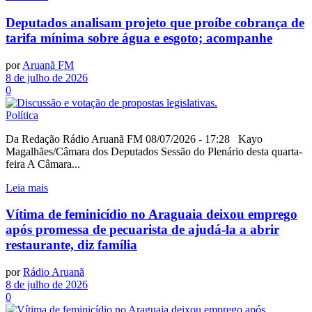
Deputados analisam projeto que proíbe cobrança de
tarifa mínima sobre água e esgoto; acompanhe
por
Aruanã FM
8 de julho de 2026
0
Política
Da Redação Rádio Aruanã FM 08/07/2026 - 17:28 Kayo
Magalhães/Câmara dos Deputados Sessão do Plenário desta quarta-
feira A Câmara...
Leia mais
Vítima de feminicídio no Araguaia deixou emprego
após promessa de pecuarista de ajudá-la a abrir
restaurante, diz família
por
Rádio Aruanã
8 de julho de 2026
0