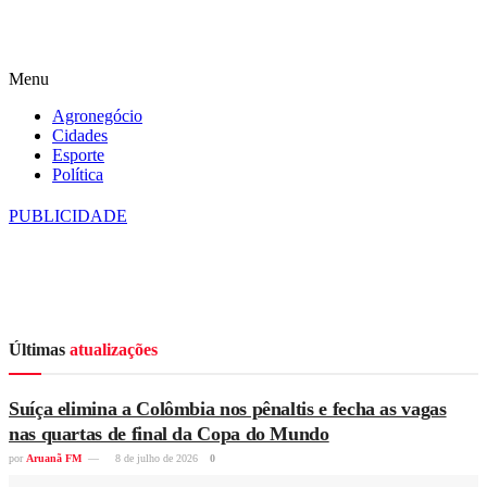
Menu
Agronegócio
Cidades
Esporte
Política
PUBLICIDADE
Últimas
atualizações
Suíça elimina a Colômbia nos pênaltis e fecha as vagas
nas quartas de final da Copa do Mundo
por
Aruanã FM
8 de julho de 2026
0