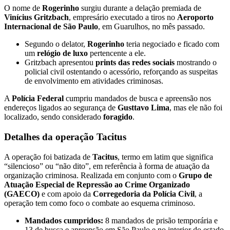
O nome de
Rogerinho
surgiu durante a delação premiada de
Vinícius Gritzbach
, empresário executado a tiros no
Aeroporto
Internacional de São Paulo
, em Guarulhos, no mês passado.
Segundo o delator,
Rogerinho
teria negociado e ficado com
um
relógio de luxo
pertencente a ele.
Gritzbach apresentou
prints das redes sociais
mostrando o
policial civil ostentando o acessório, reforçando as suspeitas
de envolvimento em atividades criminosas.
A
Polícia Federal
cumpriu mandados de busca e apreensão nos
endereços ligados ao segurança de
Gusttavo Lima
, mas ele não foi
localizado, sendo considerado
foragido
.
Detalhes da operação Tacitus
A operação foi batizada de
Tacitus
, termo em latim que significa
“silencioso” ou “não dito”, em referência à forma de atuação da
organização criminosa. Realizada em conjunto com o
Grupo de
Atuação Especial de Repressão ao Crime Organizado
(GAECO)
e com apoio da
Corregedoria da Polícia Civil
, a
operação tem como foco o combate ao esquema criminoso.
Mandados cumpridos:
8 mandados de prisão temporária e
13 de busca e apreensão em São Paulo e no interior do estado,