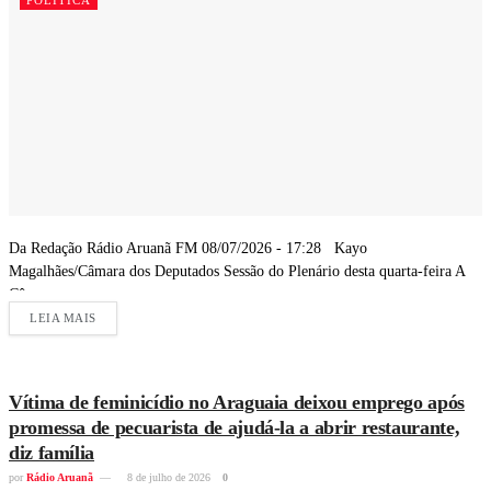
POLÍTICA
Da Redação Rádio Aruanã FM 08/07/2026 - 17:28 Kayo
Magalhães/Câmara dos Deputados Sessão do Plenário desta quarta-feira A
Câmara...
LEIA MAIS
Vítima de feminicídio no Araguaia deixou emprego após
promessa de pecuarista de ajudá-la a abrir restaurante,
diz família
por
Rádio Aruanã
8 de julho de 2026
0