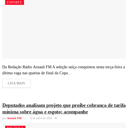
ESPORTE
Da Redação Rádio Aruanã FM A seleção suíça conquistou nesta terça-feira a
última vaga nas quartas de final da Copa...
LEIA MAIS
Deputados analisam projeto que proíbe cobrança de tarifa
mínima sobre água e esgoto; acompanhe
por
Aruanã FM
8 de julho de 2026
0