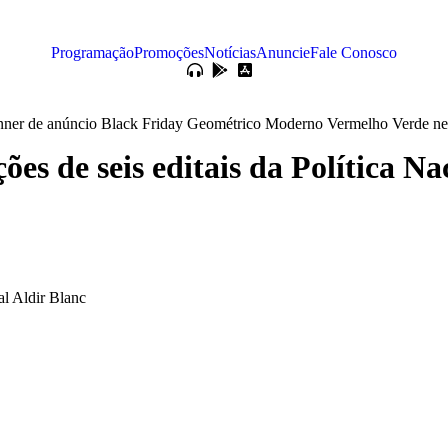
Programação
Promoções
Notícias
Anuncie
Fale Conosco
ões de seis editais da Política N
al Aldir Blanc