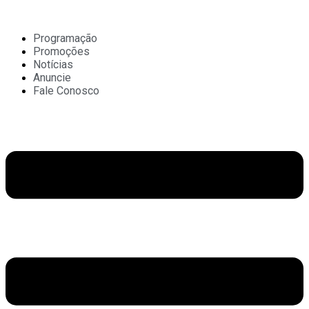
Ir
para
o
Programação
conteúdo
Promoções
Notícias
Anuncie
Fale Conosco