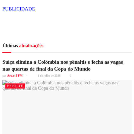
PUBLICIDADE
Últimas
atualizações
Suíça elimina a Colômbia nos pênaltis e fecha as vagas
nas quartas de final da Copa do Mundo
por
Aruanã FM
8 de julho de 2026
0
ESPORTE