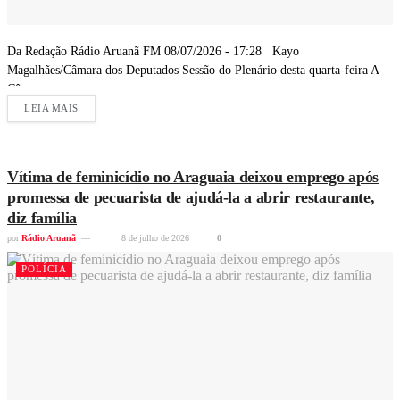
Da Redação Rádio Aruanã FM 08/07/2026 - 17:28 Kayo
Magalhães/Câmara dos Deputados Sessão do Plenário desta quarta-feira A
Câmara...
LEIA MAIS
Vítima de feminicídio no Araguaia deixou emprego após
promessa de pecuarista de ajudá-la a abrir restaurante,
diz família
por
Rádio Aruanã
8 de julho de 2026
0
POLÍCIA