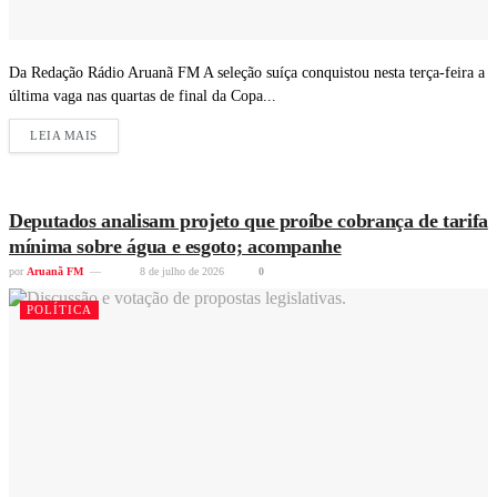
Da Redação Rádio Aruanã FM A seleção suíça conquistou nesta terça-feira a
última vaga nas quartas de final da Copa...
LEIA MAIS
Deputados analisam projeto que proíbe cobrança de tarifa
mínima sobre água e esgoto; acompanhe
por
Aruanã FM
8 de julho de 2026
0
POLÍTICA