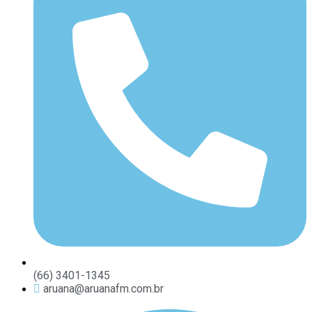
(66) 3401-1345
aruana@aruanafm.com.br