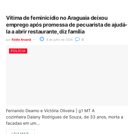
Vítima de feminicídio no Araguaia deixou
emprego após promessa de pecuarista de ajudá-
la a abrir restaurante, diz família
por
Rádio Aruanã
8 de julho de 2026
0
POLÍCIA
Fernando Deamo e Victória Oliveira | g1 MT A
cozinheira Daiany Rodrigues de Souza, de 33 anos, morta a
facadas em um...
LEIA MAIS