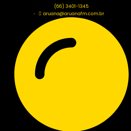
(66) 3401-1345
aruana@aruanafm.com.br