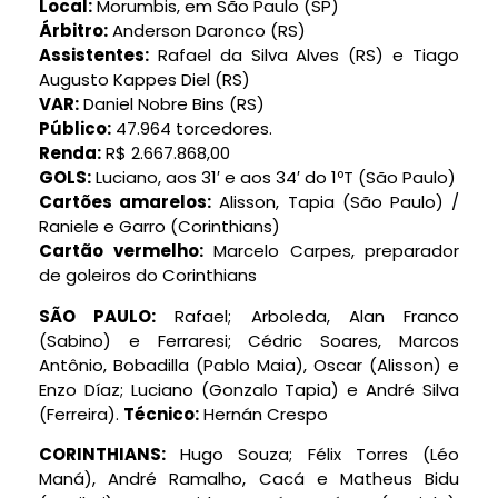
Local:
Morumbis, em São Paulo (SP)
Árbitro:
Anderson Daronco (RS)
Assistentes:
Rafael da Silva Alves (RS) e Tiago
Augusto Kappes Diel (RS)
VAR:
Daniel Nobre Bins (RS)
Público:
47.964 torcedores.
Renda:
R$ 2.667.868,00
GOLS:
Luciano, aos 31′ e aos 34′ do 1ºT (São Paulo)
Cartões amarelos:
Alisson, Tapia (São Paulo) /
Raniele e Garro (Corinthians)
Cartão vermelho:
Marcelo Carpes,
preparador
de
goleiros
do
Corinthians
SÃO PAULO:
Rafael; Arboleda, Alan Franco
(Sabino) e Ferraresi; Cédric Soares, Marcos
Antônio, Bobadilla (Pablo Maia), Oscar (Alisson) e
Enzo Díaz; Luciano (Gonzalo Tapia) e André Silva
(Ferreira).
Técnico:
Hernán Crespo
CORINTHIANS:
Hugo Souza; Félix Torres (Léo
Maná), André Ramalho, Cacá e Matheus Bidu