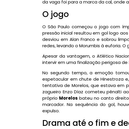
da vaga foi para a marca da cal, onde a 
O jogo
O São Paulo começou o jogo com ímpe
pressão inicial resultou em gol logo ao
desviou em Alan Franco e sobrou lim
redes, levando o Morumbis à euforia. O g
Apesar da vantagem, o Atlético Naciona
intervir em uma finalização perigosa de
No segundo tempo, a emoção tomou c
espetacular em chute de Hinestroza e
tentativa de Morelos, que estava em po
zagueiro Enzo Díaz cometeu pênalti ao
próprio
Morelos
bateu no canto direito
marcador. Na sequência do gol, houve
expulso.
Drama até o fim e de