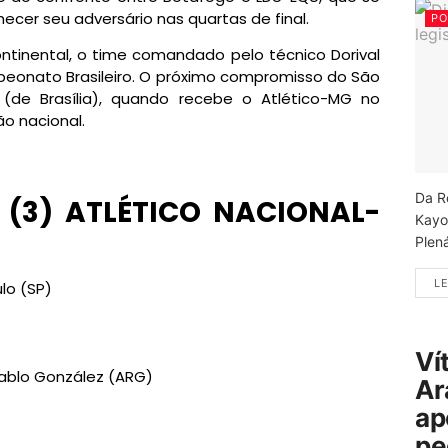
ecer seu adversário nas quartas de final.
PO
ntinental, o time comandado pelo técnico Dorival
peonato Brasileiro. O próximo compromisso do São
(de Brasília), quando recebe o Atlético-MG no
o nacional.
Da R
1 (3) ATLÉTICO NACIONAL-
Kayo
Plená
LE
lo (SP)
Ví
Pablo González (ARG)
Ar
ap
pe