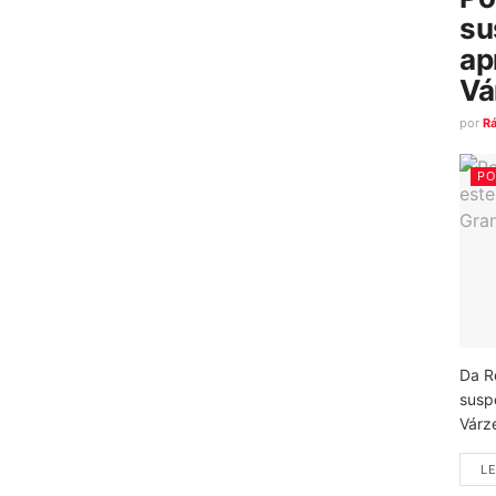
su
ap
Vá
por
R
PO
Da R
susp
Várz
LE