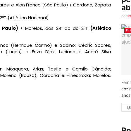
raresi e Alan Franco (São Paulo) / Cardona, Zapata
ab
por
R
2ºT (Atlético Nacional)
 Paulo)
/ Morelos, aos 24′ do do 2ºT
(Atlético
PO
ranco (Henrique Carmo) e Sabino; Cédric Soares,
nho (Lucas) e Enzo Díaz; Luciano e André Silva
 Mosquera, Arias, Tesillo e Camilo Cándido;
Moreno (Bauzá), Cardona e Hinestroza; Morelos.
Fern
cozi
anos
LE
Po