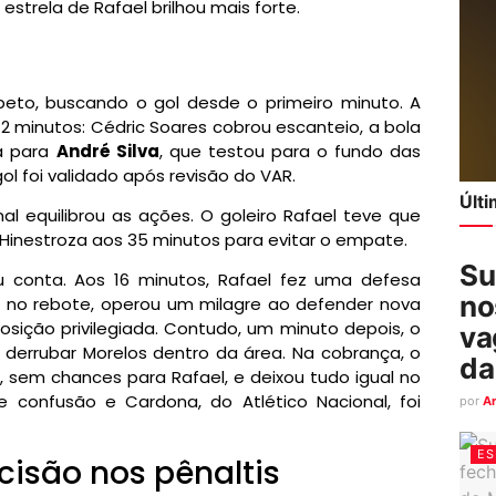
estrela de Rafael brilhou mais forte.
to, buscando o gol desde o primeiro minuto. A
s 2 minutos: Cédric Soares cobrou escanteio, a bola
pa para
André Silva
, que testou para o fundo das
ol foi validado após revisão do VAR.
Últ
l equilibrou as ações. O goleiro Rafael teve que
 Hinestroza aos 35 minutos para evitar o empate.
Su
onta. Aos 16 minutos, Rafael fez uma defesa
no
, no rebote, operou um milagre ao defender nova
sição privilegiada. Contudo, um minuto depois, o
va
 derrubar Morelos dentro da área. Na cobrança, o
da
, sem chances para Rafael, e deixou tudo igual no
 confusão e Cardona, do Atlético Nacional, foi
por
A
ES
cisão nos pênaltis