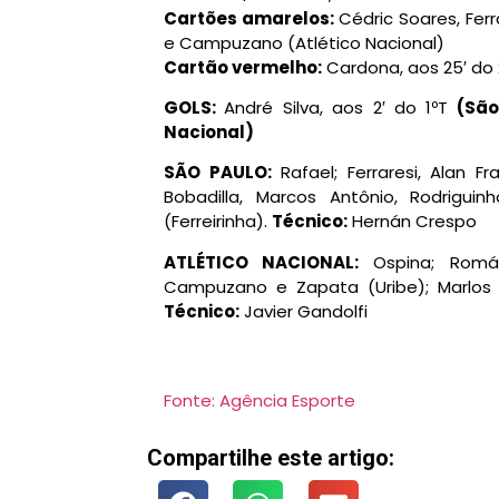
Cartões amarelos:
Cédric Soares, Fer
e Campuzano (Atlético Nacional)
Cartão vermelho:
Cardona, aos 25′ do 
GOLS:
André Silva, aos 2′ do 1ºT
(São
Nacional)
SÃO PAULO:
Rafael; Ferraresi, Alan F
Bobadilla, Marcos Antônio, Rodrigui
(Ferreirinha).
Técnico:
Hernán Crespo
ATLÉTICO NACIONAL:
Ospina; Román
Campuzano e Zapata (Uribe); Marlos 
Técnico:
Javier Gandolfi
Fonte: Agência Esporte
Compartilhe este artigo: