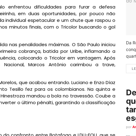
enfrentou dificuldades para furar a defesa
eirinha, em duas oportunidades, por pouco não
a individual espetacular e um chute que raspou o
s minutos finais, com o Tricolor buscando o gol
Da R
dida nas penalidades máximas. O São Paulo iniciou
conq
rimeira cobrança, batida por Uribe, inflamando a
quart
quência, colocando o Tricolor em vantagem. Após
Nacional, Marcos Antônio carimbou a trave,
LE
orelos, que acabou entrando. Luciano e Enzo Díaz
to Tesillo fez para os colombianos. Na quinta e
De
, Hinestroza mandou a bola no travessão. Coube a
qu
verter o último pênalti, garantindo a classificação
ta
es
por
A
o do confronto entre Botafogo e LDU-EQU, que se