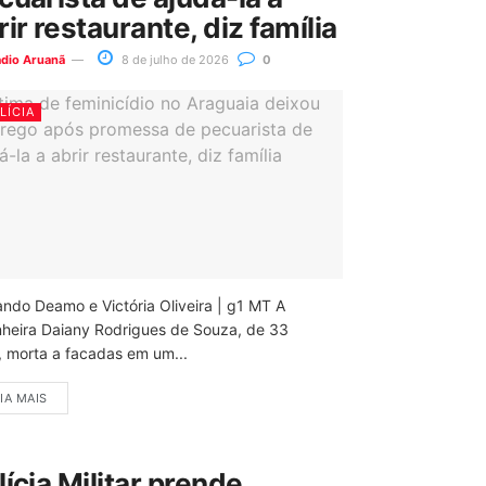
rir restaurante, diz família
ádio Aruanã
8 de julho de 2026
0
LÍCIA
ando Deamo e Victória Oliveira | g1 MT A
nheira Daiany Rodrigues de Souza, de 33
, morta a facadas em um...
IA MAIS
lícia Militar prende