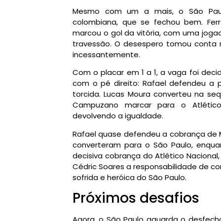
Mesmo com um a mais, o São Paulo 
colombiana, que se fechou bem. Ferr
marcou o gol da vitória, com uma jogad
travessão. O desespero tomou conta no
incessantemente.
Com o placar em 1 a 1, a vaga foi deci
com o pé direito: Rafael defendeu a p
torcida. Lucas Moura converteu na se
Campuzano marcar para o Atlético 
devolvendo a igualdade.
Rafael quase defendeu a cobrança de M
converteram para o São Paulo, enquan
decisiva cobrança do Atlético Nacional
Cédric Soares a responsabilidade de con
sofrida e heróica do São Paulo.
Próximos desafios
Agora, o São Paulo aguarda o desfech