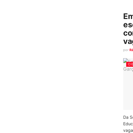
Em
es
co
va
por
R
CI
Da S
Educ
vagas