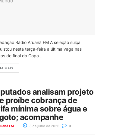
edação Rádio Aruanã FM A seleção suíça
uistou nesta terça-feira a última vaga nas
as de final da Copa...
IA MAIS
putados analisam projeto
e proíbe cobrança de
rifa mínima sobre água e
goto; acompanhe
ruanã FM
8 de julho de 2026
0