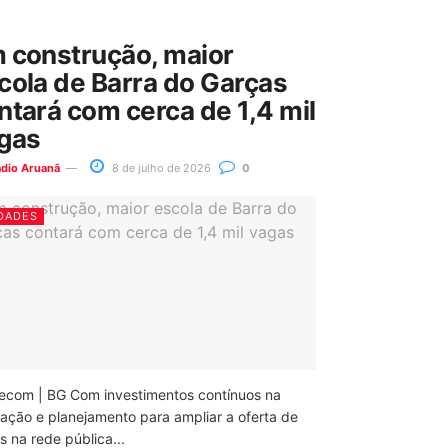
 construção, maior
cola de Barra do Garças
ntará com cerca de 1,4 mil
gas
ádio Aruanã
8 de julho de 2026
0
DADES
ecom | BG Com investimentos contínuos na
ação e planejamento para ampliar a oferta de
 na rede pública...