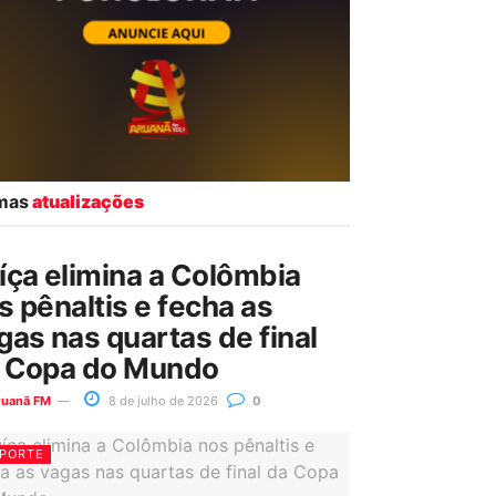
imas
atualizações
íça elimina a Colômbia
s pênaltis e fecha as
gas nas quartas de final
 Copa do Mundo
ruanã FM
8 de julho de 2026
0
PORTE