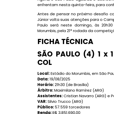
enfrentam nesta quinta-feira, para conh
Antes de pensar no próximo desafio co
Júnior volta suas atenções para o Cam
Paulo será neste domingo, às 20h30 
Morumbis, pela 21ª rodada da competiçã
FICHA TÉCNICA
SÃO PAULO (4) 1 x 
COL
Local:
Estádio do Morumbis, em São Pau
Data:
19/08/2025
Horário:
21h30 (de Brasília)
Árbitro:
Maximilano Ramírez (ARG)
Assistentes:
Cristian Navarro (ARG) e 
VAR:
Silvio Trucco (ARG)
Público:
57.559 torcedores
Renda:
R$ 3.851.690,00