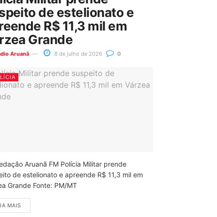
speito de estelionato e
reende R$ 11,3 mil em
rzea Grande
ádio Aruanã
8 de julho de 2026
0
LÍCIA
edação Aruanã FM Polícia Militar prende
eito de estelionato e apreende R$ 11,3 mil em
ea Grande Fonte: PM/MT
IA MAIS