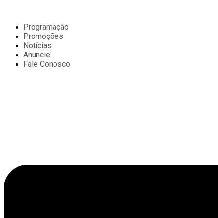
Ir
para
o
Programação
conteúdo
Promoções
Notícias
Anuncie
Fale Conosco