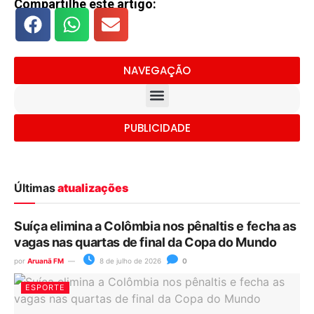
Compartilhe este artigo:
NAVEGAÇÃO
PUBLICIDADE
Últimas
atualizações
Suíça elimina a Colômbia nos pênaltis e fecha as
vagas nas quartas de final da Copa do Mundo
por
Aruanã FM
8 de julho de 2026
0
ESPORTE